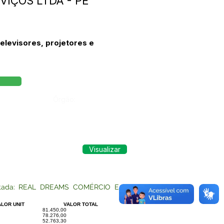
VIÇOS LTDA - PE
levisores, projetores e
Órgão:
Visualizar
tratada: REAL DREAMS COMÉRCIO E
ALOR UNIT
VALOR TOTAL
81.450,00
78.276,00
52.763,30