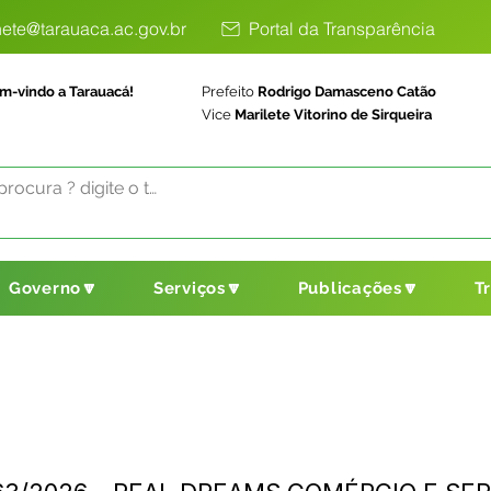
ete@tarauaca.ac.gov.br
Portal da Transparência
m-vindo a Tarauacá!
Prefeito
Rodrigo Damasceno Catão
Vice
Marilete Vitorino de Sirqueira
Governo🔽
Serviços🔽
Publicações🔽
T