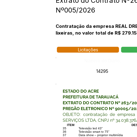
Extrato do Contrato Nº
Nº005/2026
Contratação da empresa REAL DRE
lixeiras, no valor total de R$ 279.1
Licitações
Número do Diário:
14295
ESTADO DO ACRE
PREFEITURA DE TARAUACÁ
EXTRATO DO CONTRATO Nº 263/2
PREGÃO ELETRONICO Nº 90005/20
OBJETO: contratação de empresa 
SERVIÇOS LTDA, CNPJ nº 34.038.376
ITEM
DE
35
Televisão led 43"
36
Televisão smart tv 75”
37
Data show – projetor multimídia