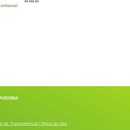
66.666,60
centavos).
UVIDORIA
al de Transparência
 |
 Mapa do Site