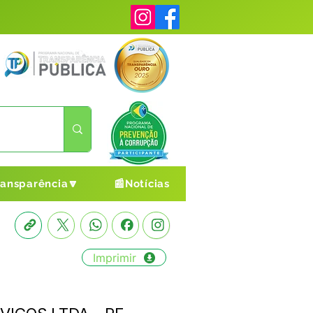
ransparência🔽
📰Notícias
Imprimir