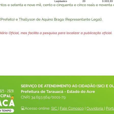
Larplastico
20
3.333,33
s e setenta e nove mil, cento e cinquenta e cinco reais e noventa 
refeito) e Thallyson de Aquino Braga (Representante Legal).
ário Oficial, mas facilita a pesquisa para localizar a publicação oficial.
SERVIÇO DE ATENDIMENTO AO CIDADÃO (SIC) E O
Prefeitura de Tarauacá - Estado do Acre
CNPJ 
34.693.564/0001-79
💻Acesso online: 
SIC 
| 
Fale Conosco
 | 
Ouvidoria
| 
Port