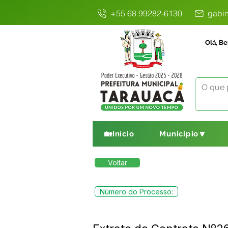
+55 68 99282-6130
gabin
Olá, Be
🏡Início
Município🔽
Voltar
Número do Processo: