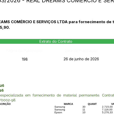
263/2026 - REAL DREAMS COMÉRCIO E SER
AMS COMÉRCIO E SERVIÇOS LTDA para fornecimento de te
55,90.
Extrato do Contrato
Página da Publicação:
Data da Publicação:
26 de junho de 2026
198
026
26
especializada em fornecimento de material permanente. Con
/0002-98.
SCRIÇÃO
MARCA
QUANT
V
Sansung
30
2.715,00
Sansung
11
7.116,00
Epson
10
5.276,33