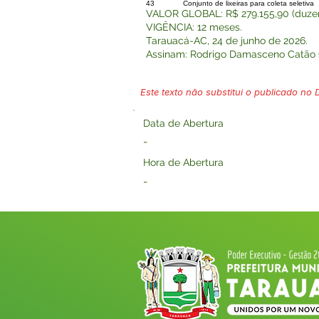
43
Conjunto de lixeiras para coleta seletiva
VALOR GLOBAL: R$ 279.155,90 (duzento
VIGÊNCIA: 12 meses.
Tarauacá-AC, 24 de junho de 2026.
Assinam: Rodrigo Damasceno Catão (P
Este texto não substitui o publicado no Di
Data de Abertura
-
Hora de Abertura
-