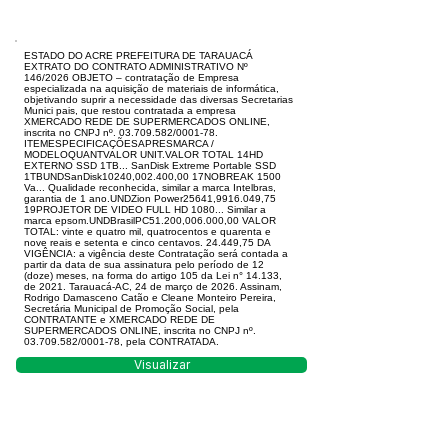
ESTADO DO ACRE PREFEITURA DE TARAUACÁ
EXTRATO DO CONTRATO ADMINISTRATIVO Nº
146/2026 OBJETO – contratação de Empresa
especializada na aquisição de materiais de informática,
objetivando suprir a necessidade das diversas Secretarias
Munici pais, que restou contratada a empresa
XMERCADO REDE DE SUPERMERCADOS ONLINE,
inscrita no CNPJ nº. 03.709.582/0001-78.
ITEMESPECIFICAÇÕESAPRESMARCA /
MODELOQUANTVALOR UNIT.VALOR TOTAL 14HD
EXTERNO SSD 1TB... SanDisk Extreme Portable SSD
1TBUNDSanDisk10240,002.400,00 17NOBREAK 1500
Va... Qualidade reconhecida, similar a marca Intelbras,
garantia de 1 ano.UNDZion Power25641,9916.049,75
19PROJETOR DE VIDEO FULL HD 1080... Similar a
marca epsom.UNDBrasilPC51.200,006.000,00 VALOR
TOTAL: vinte e quatro mil, quatrocentos e quarenta e
nove reais e setenta e cinco centavos. 24.449,75 DA
VIGÊNCIA: a vigência deste Contratação será contada a
partir da data de sua assinatura pelo período de 12
(doze) meses, na forma do artigo 105 da Lei n° 14.133,
de 2021. Tarauacá-AC, 24 de março de 2026. Assinam,
Rodrigo Damasceno Catão e Cleane Monteiro Pereira,
Secretária Municipal de Promoção Social, pela
CONTRATANTE e XMERCADO REDE DE
SUPERMERCADOS ONLINE, inscrita no CNPJ nº.
03.709.582/0001-78, pela CONTRATADA.
Visualizar
Este texto não substitui o publicado no Diário Oficial,
mas facilita a pesquisa para localizar a publicação
oficial.