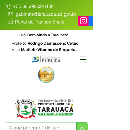
+55 68 99282-6130
gabinete@tarauaca.ac.gov.br
Portal da Transparência
Olá, Bem-vindo a Tarauacá!
Prefeito
Rodrigo Damasceno Catão
Vice
Marilete Vitorino de Sirqueira