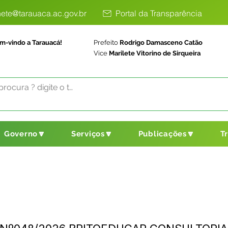
ete@tarauaca.ac.gov.br
Portal da Transparência
m-vindo a Tarauacá!
Prefeito
Rodrigo Damasceno Catão
Vice
Marilete Vitorino de Sirqueira
Governo🔽
Serviços🔽
Publicações🔽
T