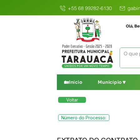
+55 68 99282-6130
gabin
Olá, Be
🏡Início
Município🔽
Voltar
Número do Processo: