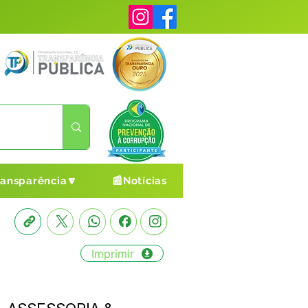
ransparência🔽
📰Notícias
Imprimir