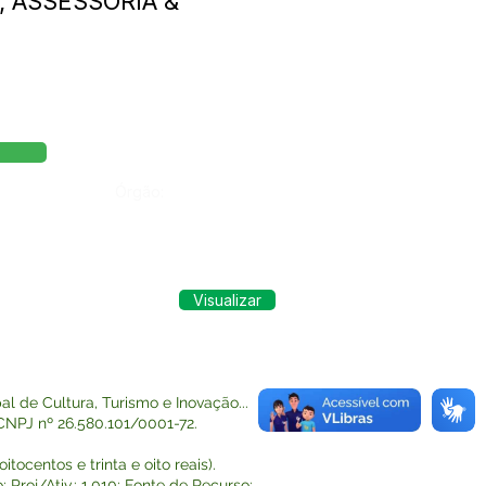
 ASSESSORIA &
Órgão:
Visualizar
 de Cultura, Turismo e Inovação...
J nº 26.580.101/0001-72.
ocentos e trinta e oito reais).
roj/Ativ.: 1.010; Fonte de Recurso: