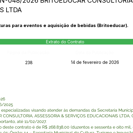
Nº048/2026 BRITOEDUCAR CONSULTORIA,
S LTDA
ras para eventos e aquisição de bebidas (Britoeducar).
Extrato do Contrato
Página da Publicação:
Data da Publicação:
14 de fevereiro de 2026
238
026
6/2025
pecializadas visando atender às demandas da Secretaria Municipal
R CONSULTORIA, ASSESSORIA & SERVIÇOS EDUCACIONAIS LTDA, CNP
ortanto, até 11/02/2027.
ste contrato é de R$ 268.838,00 (duzentos e sessenta e oito mil, oit
Órgão: 14 – Secretaria Municipal de Cultura, Turismo e Inovação; P