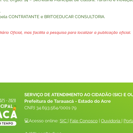
.
o pela CONTRATANTE e BRITOEDUCAR CONSULTORIA.
ário Oficial, mas facilita a pesquisa para localizar a publicação oficial.
SERVIÇO DE ATENDIMENTO AO CIDADÃO (SIC) E O
Prefeitura de Tarauacá - Estado do Acre
CNPJ 
34.693.564/0001-79
💻Acesso online: 
SIC 
| 
Fale Conosco
 | 
Ouvidoria
| 
Port