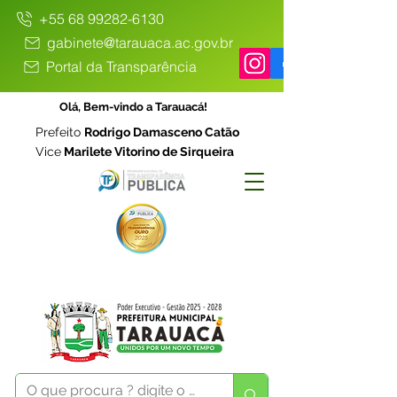
+55 68 99282-6130
gabinete@tarauaca.ac.gov.br
Portal da Transparência
Olá, Bem-vindo a Tarauacá!
Prefeito
Rodrigo Damasceno Catão
Vice
Marilete Vitorino de Sirqueira