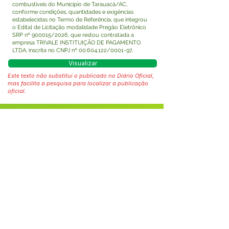
combustíveis do Município de Tarauacá/AC,
conforme condições, quantidades e exigências
estabelecidas no Termo de Referência, que integrou
o Edital de Licitação modalidade Pregão Eletrônico
SRP nº 900015/2026, que restou contratada a
empresa TRIVALE INSTITUIÇÃO DE PAGAMENTO
LTDA, inscrita no CNPJ nº
00.604.122
/0001-97.
Visualizar
Este texto não substitui o publicado no Diário Oficial,
mas facilita a pesquisa para localizar a publicação
oficial.
Fale com a Prefeitura
Whatsapp
SERVIÇO DE ATENDIMENTO AO 