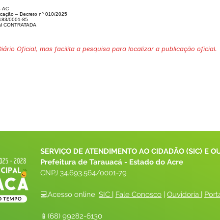
– AC
ucação – Decreto nº 010/2025
183/0001-85
gal CONTRATADA
ário Oficial, mas facilita a pesquisa para localizar a publicação oficial.
SERVIÇO DE ATENDIMENTO AO CIDADÃO (SIC) E O
Prefeitura de Tarauacá - Estado do Acre
CNPJ 
34.693.564/0001-79
💻Acesso online: 
SIC 
| 
Fale Conosco
 | 
Ouvidoria
| 
Port
📱(68) 99282-6130 