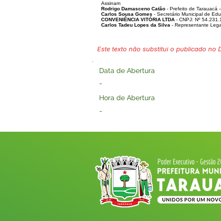
Assinam
Rodrigo Damasceno Catão
- Prefeito de Tarauacá 
Carlos Sousa Gomes
- Secretário Municipal de Ed
CONVENIÊNCIA VITÓRIA LTDA
- CNPJ: Nº 54.231.
Carlos Tadeu Lopes da Silva
- Representante Le
Este texto não substitui o publicado no Di
Data de Abertura
-
Hora de Abertura
-