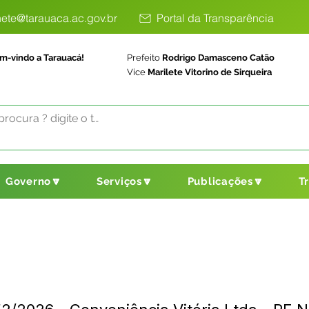
ete@tarauaca.ac.gov.br
Portal da Transparência
m-vindo a Tarauacá!
Prefeito
Rodrigo Damasceno Catão
Vice
Marilete Vitorino de Sirqueira
Governo🔽
Serviços🔽
Publicações🔽
T