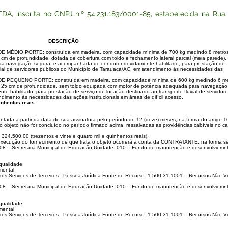
, inscrita no CNPJ n.º 54.231.183/0001-85, estabelecida na Rua Ju
DESCRIÇÃO
DIO PORTE: construída em madeira, com capacidade mínima de 700 kg medindo 8 metro
cm de profundidade, dotada de cobertura com toldo e fechamento lateral parcial (meia parede),
a navegação segura, e acompanhada de condutor devidamente habilitado, para prestação de
uvial de servidores públicos do Município de Tarauacá/AC, em atendimento às necessidades das
QUENO PORTE: construída em madeira, com capacidade mínima de 600 kg medindo 6 me
e 25 cm de profundidade, sem toldo equipada com motor de potência adequada para navegação
 habilitado, para prestação de serviço de locação destinado ao transporte fluvial de servidor
dimento às necessidades das ações institucionais em áreas de difícil acesso.
inhentos reais
tada a partir da data de sua assinatura pelo período de 12 (doze) meses, na forma do artigo 1
 o objeto não for concluído no período firmado acima, ressalvadas as providências cabíveis no
24.500,00 (trezentos e vinte e quatro mil e quinhentos reais).
ção do fornecimento de que trata o objeto ocorrerá a conta da CONTRATANTE, na forma se
: 08 – Secretaria Municipal de Educação Unidade: 010 – Fundo de manutenção e desenvolvie
qualidade
mental
ros Serviços de Terceiros - Pessoa Jurídica Fonte de Recurso: 1.500.31.1001 – Recursos Não 
: 08 – Secretaria Municipal de Educação Unidade: 010 – Fundo de manutenção e desenvolvie
qualidade
mental
ros Serviços de Terceiros - Pessoa Jurídica Fonte de Recurso: 1.500.31.1001 – Recursos Não 