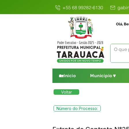
+55 68 99282-6130
gabin
Olá, Be
🏡Início
Município🔽
Voltar
Número do Processo: