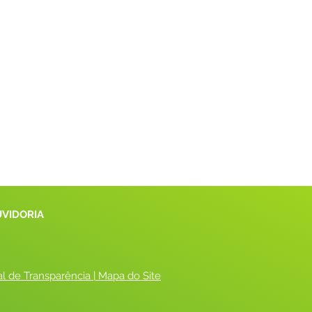
UVIDORIA
al de Transparência
 |
 Mapa do Site