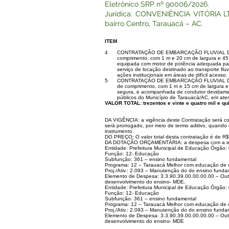
Eletrônico SRP nº 90006/2026.
Jurídica: CONVENIÊNCIA VITÓRIA LTDA
bairro Centro, Tarauacá – AC.
ITEM
4
CONTRATAÇÃO DE EMBARCAÇÃO FLUVIAL DE MÉ
comprimento, com 1 m e 20 cm de largura e 45 
equipada com motor de potência adequada par
serviço de locação destinado ao transporte fl
ações institucionais em áreas de difícil acesso.
5
CONTRATAÇÃO DE EMBARCAÇÃO FLUVIAL DE PE
de comprimento, com 1 m e 15 cm de largura 
segura, e acompanhada de condutor devidamente
públicos do Município de Tarauacá/AC, em aten
VALOR TOTAL: trezentos e vinte e quatro mil e qu
DA VIGÊNCIA: a vigência deste Contratação será con
será prorrogado, por meio de termo aditivo, quando
instrumento.
DO PREÇO: O valor total desta contratação é de R$ 3
DA DOTAÇÃO ORÇAMENTÁRIA: a despesa com a execu
Entidade: Prefeitura Municipal de Educação Órgão
Função: 12- Educação
Subfunção: 361 – ensino fundamental
Programa: 12 – Tarauacá Melhor com educação de 
Proj./Ativ.: 2.093 – Manutenção do do ensino funda
Elemento de Despesa: 3.3.90.39.00.00.00.00 – Out
desenvolvimento do ensino- MDE.
Entidade: Prefeitura Municipal de Educação Órgão
Função: 12- Educação
Subfunção: 361 – ensino fundamental
Programa: 12 – Tarauacá Melhor com educação de 
Proj./Ativ.: 2.093 – Manutenção do do ensino funda
Elemento de Despesa: 3.3.90.39.00.00.00.00 – Out
desenvolvimento do ensino- MDE