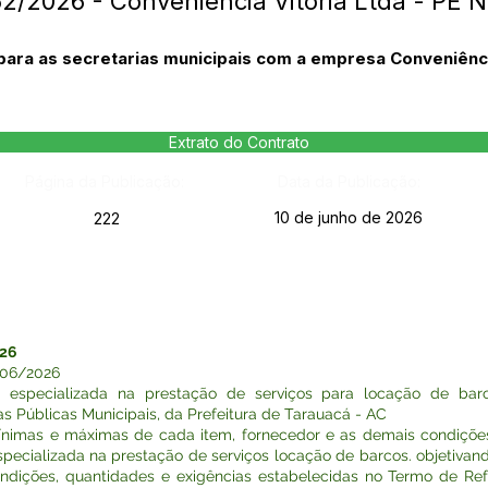
52/2026 - Conveniência Vitória Ltda - PE 
ra as secretarias municipais com a empresa Conveniência 
Extrato do Contrato
Página da Publicação:
Data da Publicação:
10 de junho de 2026
222
26
06/2026
 especializada na prestação de serviços para locação de b
s Públicas Municipais, da Prefeitura de Tarauacá - AC
imas e máximas de cada item, fornecedor e as demais condições
cializada na prestação de serviços locação de barcos. objetivand
ondições, quantidades e exigências estabelecidas no Termo de Ref