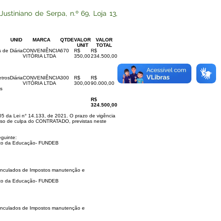
stiniano de Serpa, n.º 69, Loja 13,
UNID
MARCA
QTDE
VALOR
VALOR
UNIT
TOTAL
s de
Diária
CONVENIÊNCIA
670
R$
R$
VITÓRIA LTDA
350,00
234.500,00
tros
Diária
CONVENIÊNCIA
300
R$
R$
VITÓRIA LTDA
300,00
90.000,00
es
R$
324.500,00
05 da Lei n° 14.133, de 2021. O prazo de vigência
 caso de culpa do CONTRATADO, previstas neste
guinte:
mnto da Educação- FUNDEB
Vinculados de Impostos manutenção e
mnto da Educação- FUNDEB
Vinculados de Impostos manutenção e