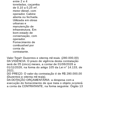
entre 2 e 4
toneladas, caçamba
de 0,10 a 0,25 m³,
motor diesel, com
operador. Cabine
aberta ou fechada.
Utilizada em obras
urbanas e
manutenção de
infraestrutura. Em
bom estado de
conservação, com
operador.
Fornecimento de
combustível por
conta da
contratante.
Valor Total= Duzentos e oitenta mil reais. (280.000,00)
DA VIGÊNCIA: O prazo de vigência desta contratação
será de 05 (cinco) meses, a contar de 01/06/2026 a
01/11/2026, na forma do artigo 105 da Lei n° 14.133, de
2021.
DO PREÇO: O valor da contratação é de R$ 280.000,00
(Duzentos e oitenta mil reais).
DA DOTAÇÃO ORÇAMENTÁRIA: a despesa com a
execução do fornecimento de que trata o objeto ocorrerá
a conta da CONTRATANTE, na forma seguinte: Órgão 13
- Secretaria Municipal de Obras e Serviços Urbanos;
Unidade 001 - Gabinete; Função 15-Urbanismo;
Projeto/Atividade 2.372; Elemento
3.3.90.39.00.00.00.00
; Fonte de Recurso:
1.500.00.0000.000000
.
Assinam, Rodrigo Damasceno Catão, Prefeito de
Tarauacá – AC e Francisco de Assis da Silva Souza,
Secretário Municipal Interino de Obras e Serviços
Urbanos pela CONTRATANTE e Jader Bonfim Felix pela
CONTRATADA.
Visualizar