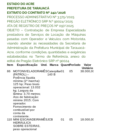
ESTADO DO ACRE
PREFEITURA DE TARAUACÁ
EXTRATO DO CONTRATO Nº 242/2026
PROCESSO ADMINISTRATIVO Nº 3.375/2025
PREGÃO ELETRÔNICO SRP N.º 90024/2025
ATA DE REGISTRO DE PREÇOS Nº 097/2025
OBJETO – Contratação de Empresa Especializada
prestadora de Serviços de Locação de Máquinas
pesadas com Operador e Veículos com Motorista,
visando atender às necessidades da Secretaria de
Administração da Prefeitura Municipal de Tarauacá-
Acre, conforme condições, quantidades e exigências
estabelecidas no Termo de Referência, anexo do
edital de Pregão Eletrônico SRP nº 90024.
Item
Especificação
Und.
Marca
Quant
Período
Valor
Unitário
86
MOTONIVELADORA
MÊS
Caterpillar
01
05
38.000,00
(PATROL) –
140 B
Potência líquida
mínima (1ª marcha):
125 hp; Peso bruto
operacional: 13.032
kg; Largura da
lâmina: 3,70 metros;
Ano de fabricação:
mínimo 2015; Com
operador.
Fornecimento de
combustível por
conta da
contratante.
110
MINI ESCAVADEIRA
MÊS
JCB
01
05
18.000,00
HIDRÁULICA
SOBRE ESTEIRAS,
peso operacional