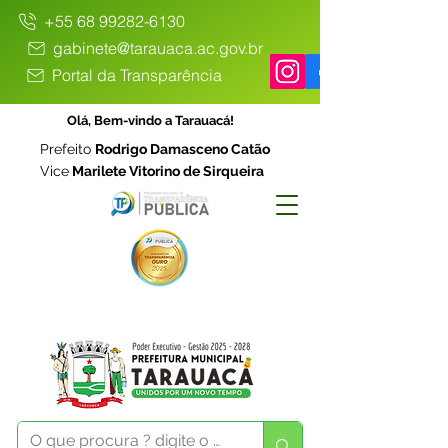
+55 68 99282-6130
gabinete@tarauaca.ac.gov.br
Portal da Transparência
Olá, Bem-vindo a Tarauacá!
Prefeito
Rodrigo Damasceno Catão
Vice
Marilete Vitorino de Sirqueira