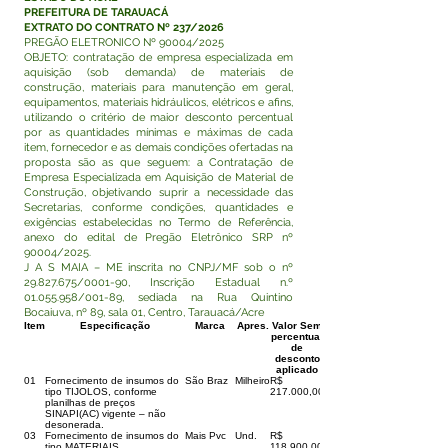
PREFEITURA DE TARAUACÁ
EXTRATO DO CONTRATO Nº 237/2026
PREGÃO ELETRONICO Nº 90004/2025
OBJETO: contratação de empresa especializada em
aquisição (sob demanda) de materiais de
construção, materiais para manutenção em geral,
equipamentos, materiais hidráulicos, elétricos e afins,
utilizando o critério de maior desconto percentual
por as quantidades mínimas e máximas de cada
item, fornecedor e as demais condições ofertadas na
proposta são as que seguem: a Contratação de
Empresa Especializada em Aquisição de Material de
Construção, objetivando suprir a necessidade das
Secretarias, conforme condições, quantidades e
exigências estabelecidas no Termo de Referência,
anexo do edital de Pregão Eletrônico SRP nº
90004/2025.
J A S MAIA – ME inscrita no CNPJ/MF sob o nº
29.827.675
/0001-90, Inscrição Estadual n.º
01.055.958
/001-89, sediada na Rua Quintino
Bocaiuva, nº 89, sala 01, Centro, Tarauacá/Acre
Item
Especificação
Marca
Apres.
Valor Sem
percentual
de
desconto
aplicado
01
Fornecimento de insumos do
São Braz
Milheiro
R$
tipo TIJOLOS, conforme
217.000,00
planilhas de preços
SINAPI(AC) vigente – não
desonerada.
03
Fornecimento de insumos do
Mais Pvc
Und.
R$
tipo MATERIAIS
118.900,00