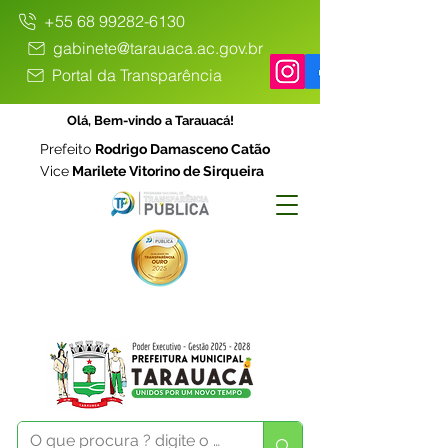
+55 68 99282-6130
gabinete@tarauaca.ac.gov.br
Portal da Transparência
Olá, Bem-vindo a Tarauacá!
Prefeito
Rodrigo Damasceno Catão
Vice
Marilete Vitorino de Sirqueira