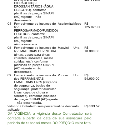
HIDRÁULICOS E
DROSSANITÁRIOS (ÁGUA
EESGOTO), conforme
planilhas de preços SINAPI
(AC) vigente – não
desonerada.
04
Fornecimento de insumos do
Acerlomital
Metro
R$
tipo
125.025,00
FERROS(ARMADO/FUNDIDO)
EOUTROS, conforme
planilhas de preços SINAPI
(AC) vigente –
nãodesonerada.
08
Fornecimento de insumos do
Maxvinil
Und.
R$
tipo MATERIAIS DEPINTURA
18.000,00
(tintas, bases para tintas,
corantes, solventes, massa
coridas, etc.), conforme
planilhas de preços SINAPI
(AC) vigente – não
desonerada.
09
Fornecimento de insumos do
Vonder
Und.
R$
tipo FERRAMENTAS
54.600,00
EMATERIAIS EPI'S (calçados
de segurança, óculos de
segurança, protetor auricular,
luvas, capa de chuva e
similares), conforme planilhas
de preços SINAPI (AC)vigente
– não desonerada.
Valor do Contratado sem percentual de desconto
R$ 533.525,00
aplicado
DA VIGÊNCIA: a vigência deste Contratação será
contada a partir da data de sua assinatura pelo
período de 12 (doze) meses. DO PREÇO: O valor total
desta contratação é de R$ 533.525,00 (quinhentos e
trinta e três mil, quinhentos e vinte e cinco reais). DA
DOTAÇÃO ORÇAMENTÁRIA: a despesa com a