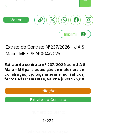
Voltar
Imprimir
Extrato do Contrato N°237/2026 - J A S
Maia - ME - PE N°004/2025
Extrato do contrato nº 237/2026 com J A S
Maia - ME para aquisição de materiais de
construção, tijolos, materiais hidráulicos,
ferros e ferramentas, valor R$ 533.525,00.
Licitações
Extrato do Contrato
Número do Diário:
14273
Página da Publicação: