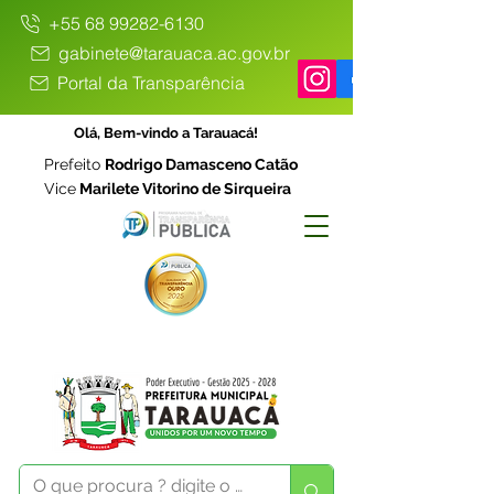
+55 68 99282-6130
gabinete@tarauaca.ac.gov.br
Portal da Transparência
Olá, Bem-vindo a Tarauacá!
Prefeito
Rodrigo Damasceno Catão
Vice
Marilete Vitorino de Sirqueira