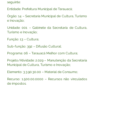
seguinte:
Entidade: Prefeitura Municipal de Tarauacá;
Órgão: 14 – Secretaria Municipal de Cultura, Turismo
e Inovação;
Unidade: 001 – Gabinete da Secretaria de Cultura,
Turismo e Inovação;
Função: 13 – Cultura;
Sub-função: 392 – Difusão Cultural;
Programa: 06 – Tarauacá Melhor com Cultura;
Projeto/Atividade: 2.029 – Manutenção da Secretaria
Municipal de Cultura, Turismo e Inovação;
Elemento:
3.3.90.30.00
– Material de Consumo;
Recurso:
1.500.00.0000
– Recursos não vinculados
de impostos.
Tarauacá-AC, 07 de julho de 2026.
Assinam Rodrigo Damasceno Catão pela
CONTRATANTE e a empresa TRIVALE INSTITUIÇÃO
DE PAGAMENTO LTDA, CNPJ:
00.604.122
/0001-97,
pela CONTRATADA.
Visualizar
Este texto não substitui o publicado no Diário Oficial,
mas facilita a pesquisa para localizar a publicação