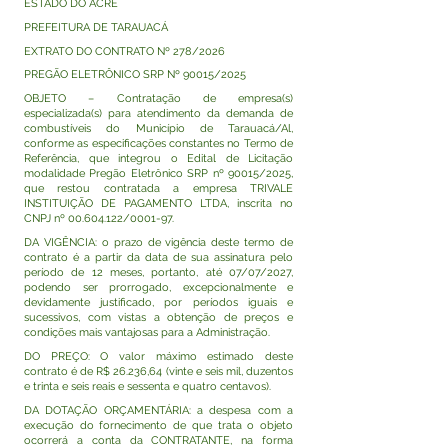
ESTADO DO ACRE
PREFEITURA DE TARAUACÁ
EXTRATO DO CONTRATO Nº 278/2026
PREGÃO ELETRÔNICO SRP Nº 90015/2025
OBJETO – Contratação de empresa(s)
especializada(s) para atendimento da demanda de
combustíveis do Município de Tarauacá/Al,
conforme as especificações constantes no Termo de
Referência, que integrou o Edital de Licitação
modalidade Pregão Eletrônico SRP nº 90015/2025,
que restou contratada a empresa TRIVALE
INSTITUIÇÃO DE PAGAMENTO LTDA, inscrita no
CNPJ nº
00.604.122
/0001-97.
DA VIGÊNCIA: o prazo de vigência deste termo de
contrato é a partir da data de sua assinatura pelo
período de 12 meses, portanto, até 07/07/2027,
podendo ser prorrogado, excepcionalmente e
devidamente justificado, por períodos iguais e
sucessivos, com vistas a obtenção de preços e
condições mais vantajosas para a Administração.
DO PREÇO: O valor máximo estimado deste
contrato é de R$ 26.236,64 (vinte e seis mil, duzentos
e trinta e seis reais e sessenta e quatro centavos).
DA DOTAÇÃO ORÇAMENTÁRIA: a despesa com a
execução do fornecimento de que trata o objeto
ocorrerá a conta da CONTRATANTE, na forma