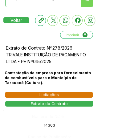
Voltar
Imprimir
Extrato de Contrato Nº278/2026 -
TRIVALE INSTITUIÇÃO DE PAGAMENTO
LTDA - PE Nº015/2025
Contratação de empresa para fornecimento
de combustíveis para o Município de
Tarauacá (Cultura).
Licitações
Extrato do Contrato
Número do Diário:
14303
Página da Publicação: