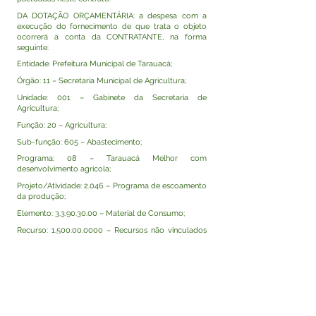
DA DOTAÇÃO ORÇAMENTÁRIA: a despesa com a
execução do fornecimento de que trata o objeto
ocorrerá a conta da CONTRATANTE, na forma
seguinte:
Entidade: Prefeitura Municipal de Tarauacá;
Órgão: 11 – Secretaria Municipal de Agricultura;
Unidade: 001 – Gabinete da Secretaria de
Agricultura;
Função: 20 – Agricultura;
Sub-função: 605 – Abastecimento;
Programa: 08 – Tarauacá Melhor com
desenvolvimento agrícola;
Projeto/Atividade: 2.046 – Programa de escoamento
da produção;
Elemento:
3.3.90.30.00
– Material de Consumo;
Recurso:
1.500.00.0000
– Recursos não vinculados
de impostos.
Tarauacá-AC, 07 de julho de 2026.
Assinam Rodrigo Damasceno Catão pela
CONTRATANTE e a empresa TRIVALE INSTITUIÇÃO
DE PAGAMENTO LTDA, CNPJ:
00.604.122
/0001-97,
pela CONTRATADA.