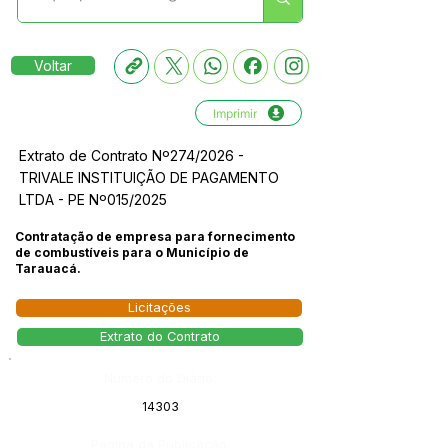
Voltar
Imprimir
Extrato de Contrato Nº274/2026 -
TRIVALE INSTITUIÇÃO DE PAGAMENTO
LTDA - PE Nº015/2025
Contratação de empresa para fornecimento
de combustíveis para o Município de
Tarauacá.
Licitações
Extrato do Contrato
Número do Diário:
14303
Página da Publicação: