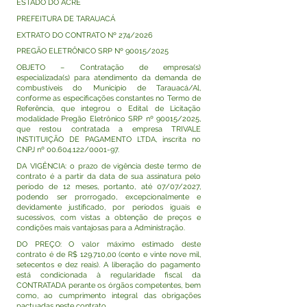
ESTADO DO ACRE
PREFEITURA DE TARAUACÁ
EXTRATO DO CONTRATO Nº 274/2026
PREGÃO ELETRÔNICO SRP Nº 90015/2025
OBJETO – Contratação de empresa(s)
especializada(s) para atendimento da demanda de
combustíveis do Município de Tarauacá/Al,
conforme as especificações constantes no Termo de
Referência, que integrou o Edital de Licitação
modalidade Pregão Eletrônico SRP nº 90015/2025,
que restou contratada a empresa TRIVALE
INSTITUIÇÃO DE PAGAMENTO LTDA, inscrita no
CNPJ nº
00.604.122
/0001-97.
DA VIGÊNCIA: o prazo de vigência deste termo de
contrato é a partir da data de sua assinatura pelo
período de 12 meses, portanto, até 07/07/2027,
podendo ser prorrogado, excepcionalmente e
devidamente justificado, por períodos iguais e
sucessivos, com vistas a obtenção de preços e
condições mais vantajosas para a Administração.
DO PREÇO: O valor máximo estimado deste
contrato é de R$ 129.710,00 (cento e vinte nove mil,
setecentos e dez reais). A liberação do pagamento
está condicionada à regularidade fiscal da
CONTRATADA perante os órgãos competentes, bem
como, ao cumprimento integral das obrigações
pactuadas neste contrato.