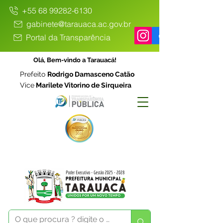
+55 68 99282-6130
gabinete@tarauaca.ac.gov.br
Portal da Transparência
Olá, Bem-vindo a Tarauacá!
Prefeito
Rodrigo Damasceno Catão
Vice
Marilete Vitorino de Sirqueira