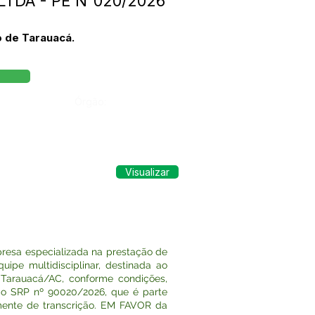
LTDA - PE N°020/2026
o de Tarauacá.
Órgão:
Visualizar
resa especializada na prestação de
uipe multidisciplinar, destinada ao
Tarauacá/AC, conforme condições,
ico SRP nº 90020/2026, que é parte
emente de transcrição. EM FAVOR da