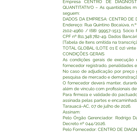
Empresa CENTRO DE DIAGNÓSTICO
QUANTITATIVO – As quantidades mín
seguem:
DADOS DA EMPRESA: CENTRO DE DIAG
Endereço: Rua Quintino Bocaiúva, n.º 
2102-4960 / (68) 99957-1513. Sócio P
CPF nº 811.348.782-49. Dados Bancári
[Tabela de Itens omitida na transcr
TOTAL GLOBAL (LOTE 01 E 02) vinte e
CONDIÇÕES GERAIS
As condições gerais de execução 
fornecedor registrado, penalidades 
No caso de adjudicação por preço g
pesquisa de mercado e demonstração
O fornecedor deverá manter, durante 
além de vínculo com profissionais d
Para firmeza e validade do pactuado,
assinada pelas partes e encaminhada
Tarauacá-AC, 07 de julho de 2026.
Assinam:
Pelo Órgão Gerenciador: Rodrigo Da
Decreto nº 044/2026.
Pelo Fornecedor: CENTRO DE DIAGNÓST