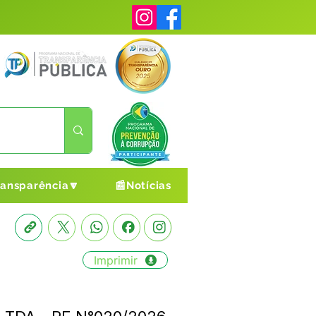
ransparência🔽
📰Notícias
Imprimir