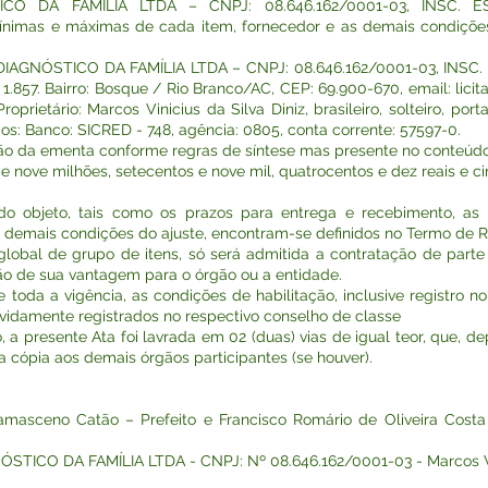
 DA FAMÍLIA LTDA – CNPJ: 08.646.162/0001-03, INSC. ESTA
imas e máximas de cada item, fornecedor e as demais condições
NÓSTICO DA FAMÍLIA LTDA – CNPJ: 08.646.162/0001-03, INSC. E
1.857. Bairro: Bosque / Rio Branco/AC, CEP: 69.900-670, email: licit
roprietário: Marcos Vinicius da Silva Diniz, brasileiro, solteiro, p
os: Banco: SICRED - 748, agência: 0805, conta corrente: 57597-0.
ição da ementa conforme regras de síntese mas presente no conteúdo 
 nove milhões, setecentos e nove mil, quatrocentos e dez reais e ci
do objeto, tais como os prazos para entrega e recebimento, as
e demais condições do ajuste, encontram-se definidos no Termo de
lobal de grupo de itens, só será admitida a contratação de parte
 de sua vantagem para o órgão ou a entidade.
toda a vigência, as condições de habilitação, inclusive registro no
evidamente registrados no respectivo conselho de classe
 a presente Ata foi lavrada em 02 (duas) vias de igual teor, que, d
 cópia aos demais órgãos participantes (se houver).
masceno Catão – Prefeito e Francisco Romário de Oliveira Costa
ICO DA FAMÍLIA LTDA - CNPJ: Nº 08.646.162/0001-03 - Marcos Vinic