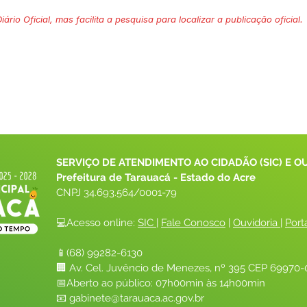
ário Oficial, mas facilita a pesquisa para localizar a publicação oficial.
SERVIÇO DE ATENDIMENTO AO CIDADÃO (SIC) E O
Prefeitura de Tarauacá - Estado do Acre
CNPJ 
34.693.564/0001-79
💻Acesso online: 
SIC 
| 
Fale Conosco
 | 
Ouvidoria
| 
Port
📱(68) 99282-6130 
🏢 Av. Cel. Juvêncio de Menezes, nº 395 CEP 69970-0
📅Aberto ao público: 07h00min às 14h00min
📧 
gabinete@tarauaca.ac.gov.br