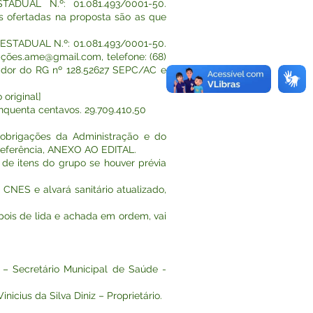
DUAL N.º: 01.081.493/0001-50.
 ofertadas na proposta são as que
STADUAL N.º: 01.081.493/0001-50.
açõ
es.ame@gmail.com
, telefone: (68)
ortador do RG nº 128.52627 SEPC/AC e
original]
nquenta centavos. 29.709.410,50
 obrigações da Administração e do
 Referência, ANEXO AO EDITAL.
 de itens do grupo se houver prévia
 CNES e alvará sanitário atualizado,
epois de lida e achada em ordem, vai
 – Secretário Municipal de Saúde -
ius da Silva Diniz – Proprietário.