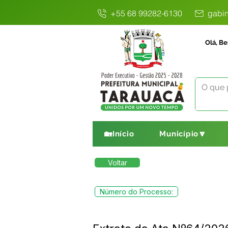
+55 68 99282-6130
gabin
Olá, Be
🏡Início
Município🔽
Voltar
Número do Processo: