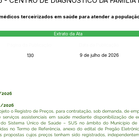
26 - CENTRO DE DIAGNÓSTICO DA FAMÍLIA 
 médicos terceirizados em saúde para atender a populaçã
Extrato da Ata
Página da Publicação:
Data da Publicação:
9 de julho de 2026
130
/2026
0/2026
jeto o Registro de Preços, para contratação, sob demanda, de emp
 serviços assistenciais em saúde mediante disponibilização de eq
 do Sistema Único de Saúde – SUS no âmbito do Município de 
idas no Termo de Referência, anexo do edital de Pregão Eletrôn
as propostas cujos preços tenham sido registrados, independent