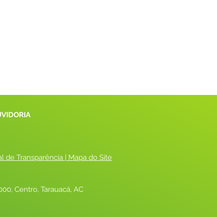
UVIDORIA
al de Transparência
 |
 Mapa do Site
00, Centro, Tarauacá, AC