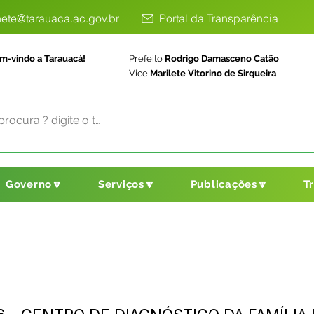
ete@tarauaca.ac.gov.br
Portal da Transparência
m-vindo a Tarauacá!
Prefeito
Rodrigo Damasceno Catão
Vice
Marilete Vitorino de Sirqueira
Governo🔽
Serviços🔽
Publicações🔽
T