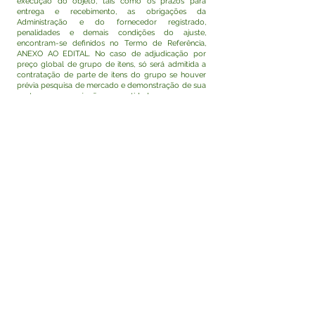
execução do objeto, tais como os prazos para
entrega e recebimento, as obrigações da
Administração e do fornecedor registrado,
penalidades e demais condições do ajuste,
encontram-se definidos no Termo de Referência,
ANEXO AO EDITAL. No caso de adjudicação por
preço global de grupo de itens, só será admitida a
contratação de parte de itens do grupo se houver
prévia pesquisa de mercado e demonstração de sua
vantagem para o órgão ou a entidade.
Para firmeza e validade do pactuado, a presente Ata
foi lavrada em 02 (duas) vias de igual teor, que,
depois de lida e achada em ordem, vai assinada
pelas partes e encaminhada cópia aos demais
órgãos participantes (se houver).
Tarauacá-AC, 14 de maio de 2026.
Assinam Órgão gerenciador: RODRIGO DAMASCENO
CATÃO, Prefeito de Tarauacá – AC; ENIVALDO
GOMES CAVALCANTE DO Ó, SECRETÁRIO
MUNICIPAL DE ADMINISTRAÇÃO, DECRETO Nº
004/2025. Fornecedor registrado: MV
EMPREENDIMENTOS LTDA, CNPJ: n.º
50.157.519
/0001-56, Maria Francisca Cacau Avelino,
Sócio Proprietário.
Visualizar
Este texto não substitui o publicado no Diário Oficial,
mas facilita a pesquisa para localizar a publicação
oficial.