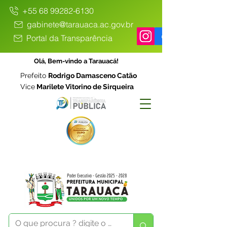
+55 68 99282-6130
gabinete@tarauaca.ac.gov.br
Portal da Transparência
Olá, Bem-vindo a Tarauacá!
Prefeito
Rodrigo Damasceno Catão
Vice
Marilete Vitorino de Sirqueira