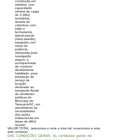
construída em
madeira, com
capacidade
mínima de carga
de 3 (três)
toneladas,
dotada de
cobertura com
toldo e
fechamento
lateral parcial
(meia parede),
equipada com
motor de
potência
adequada para
navegação
segura, e
acompanhada
de condutor
devidamente
habilitado, para
prestação de
serviço de
locação
destinado ao
transporte fluvial
de servidores
públicos do
Município de
Tarauacá/AC, em
atendimento às
necessidades
das ações
institucionais em
áreas de difícil
acesso
VALOR TOTAL: seiscentos e vinte e dois mil, novecentos e vinte e três reais e cinquenta e
sete centavos
DAS CONDIÇÕES GERAIS: As condições gerais de