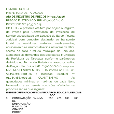
ESTADO DO ACRE
PREFEITURA DE TARAUACÁ
ATA DE REGISTRO DE PREÇOS Nº 039/2026
PREGÃO ELETRÔNICO SRP Nº 90006/2026
PROCESSO N.º 4.039/2025
OBJETO – A presente Ata tem por objeto o Registro
de Preços para Contratação de Prestação de
Serviço especializado em Locação de Barco (Pessoa
Jurídica) com condutor, destinado ao transporte
fluvial de servidores, materiais, medicamentos,
equipamentos e insumos diversos, nas áreas de difícil
acesso da zona rural do município de Tarauacá,
atendendo às demandas das Secretarias Municipais
da Prefeitura de Tarauacá, conforme parâmetros
definidos no Termo de Referência, anexo do edital
de Pregão Eletrônico SRP nº 90006/2026, empresa:
MV EMPREENDIMENTOS LTDA, inscrita no CNPJ nº.
50.157.519
/0001-56 e Inscrição Estadual nº
01.085.386
/001-46. QUANTITATIVO – As
quantidades mínimas e máximas de cada item,
fornecedor e as demais condições ofertadas na
proposta são as que seguem:
ITEM
DISCRIMINAÇÃO
UNID
MARCA
PROM.
EDUC.
SAÚDE
ADMIN.
SOC.
3
CONTRATAÇÃO
Diária
MV
250
475
100
200
DE
EMBARCAÇÃO
FLUVIAL DE
GRANDE
PORTE: