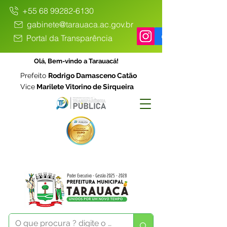
+55 68 99282-6130
gabinete@tarauaca.ac.gov.br
Portal da Transparência
Olá, Bem-vindo a Tarauacá!
Prefeito
Rodrigo Damasceno Catão
Vice
Marilete Vitorino de Sirqueira