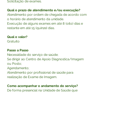
Solicitação de exames.
Qual o prazo de atendimento e/ou execução?
Atendimento por ordem de chegada de acordo com
o horário de atendimento da unidade.
Execução de alguns exames em até 8 (oito) dias e
restante em até 15 (quinze) dias.
Qual o valor?
Gratuito
Passo a Passo
Necessidade do serviço de saúde;
Se dirigir ao Centro de Apoio Diagnostica/Imagem
ou Posto;
Agendamento;
Atendimento por profissional de saúde para
realização de Exame de Imagem.
Como acompanhar o andamento do serviço?
De forma presencial na Unidade de Saúde que
realizou o exame ou pela internet no link:
https://....
Qual o procedimento adotado em caso de
indisponibilidade do sistema informatizado, se
houver?
Em situações de indisponibilidade do sistema
eletrônico, o atendimento de saúde na unidade é
realizado normalmente aos usuários, e o registro