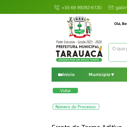
+55 68 99282-6130
gabin
Olá, Be
🏡Início
Município🔽
Voltar
Número do Processo: