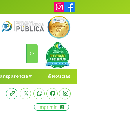
ransparência🔽
📰Notícias
Imprimir