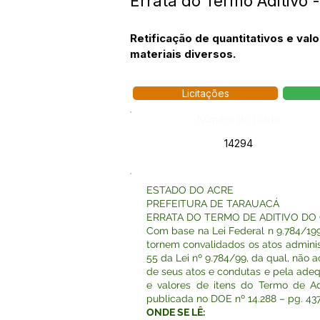
Errata do Termo Aditivo
Retificação de quantitativos e val
materiais diversos.
Licitações
Número do Diário:
14294
ESTADO DO ACRE
PREFEITURA DE TARAUACÁ
ERRATA DO TERMO DE ADITIVO DO 
Com base na Lei Federal n 9.784/199
tornem convalidados os atos administr
55 da Lei nº 9.784/99, da qual, não 
de seus atos e condutas e pela adeq
e valores de itens do Termo de Ad
publicada no DOE nº 14.288 – pg. 43
ONDE SE LÊ: