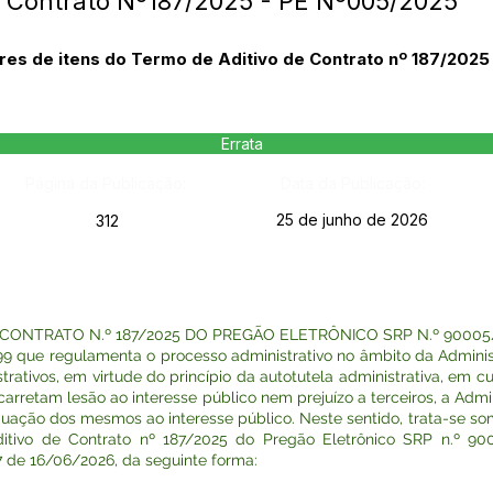
 - Contrato Nº187/2025 - PE Nº005/2025
ores de itens do Termo de Aditivo de Contrato nº 187/2025
Errata
Página da Publicação:
Data da Publicação:
25 de junho de 2026
312
CONTRATO N.º 187/2025 DO PREGÃO ELETRÔNICO SRP N.º 90005/
9 que regulamenta o processo administrativo no âmbito da Adminis
ativos, em virtude do princípio da autotutela administrativa, em cump
acarretam lesão ao interesse público nem prejuízo a terceiros, a Adm
uação dos mesmos ao interesse público. Neste sentido, trata-se som
itivo de Contrato nº 187/2025 do Pregão Eletrônico SRP n.º 900
7 de 16/06/2026, da seguinte forma: