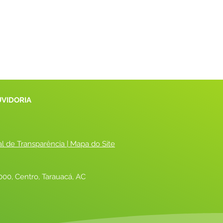
UVIDORIA
al de Transparência
 |
 Mapa do Site
00, Centro, Tarauacá, AC