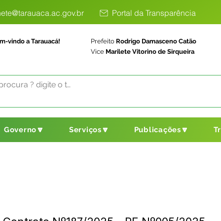
ete@tarauaca.ac.gov.br
Portal da Transparência
m-vindo a Tarauacá!
Prefeito
Rodrigo Damasceno Catão
Vice
Marilete Vitorino de Sirqueira
Governo🔽
Serviços🔽
Publicações🔽
T