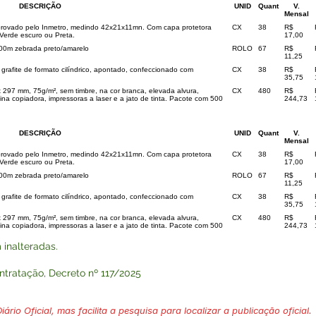
DESCRIÇÃO
UNID
Quant
V.
Mensal
ovado pelo Inmetro, medindo 42x21x11mn. Com capa protetora
CX
38
R$
Verde escuro ou Preta.
17,00
00m zebrada preto/amarelo
ROLO
67
R$
11,25
grafite de formato cilíndrico, apontado, confeccionado com
CX
38
R$
35,75
297 mm, 75g/m², sem timbre, na cor branca, elevada alvura,
CX
480
R$
ina copiadora, impressoras a laser e a jato de tinta. Pacote com 500
244,73
DESCRIÇÃO
UNID
Quant
V.
Mensal
ovado pelo Inmetro, medindo 42x21x11mn. Com capa protetora
CX
38
R$
Verde escuro ou Preta.
17,00
00m zebrada preto/amarelo
ROLO
67
R$
11,25
grafite de formato cilíndrico, apontado, confeccionado com
CX
38
R$
35,75
297 mm, 75g/m², sem timbre, na cor branca, elevada alvura,
CX
480
R$
ina copiadora, impressoras a laser e a jato de tinta. Pacote com 500
244,73
inalteradas.
tratação, Decreto nº 117/2025
ário Oficial, mas facilita a pesquisa para localizar a publicação oficial.