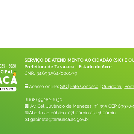
SERVIÇO DE ATENDIMENTO AO CIDADÃO (SIC) E O
Prefeitura de Tarauacá - Estado do Acre
CNPJ 
34.693.564/0001-79
💻Acesso online: 
SIC 
| 
Fale Conosco
 | 
Ouvidoria
| 
Port
📱(68) 99282-6130 
🏢 Av. Cel. Juvêncio de Menezes, nº 395 CEP 69970-0
📅Aberto ao público: 07h00min às 14h00min
📧 
gabinete@tarauaca.ac.gov.br