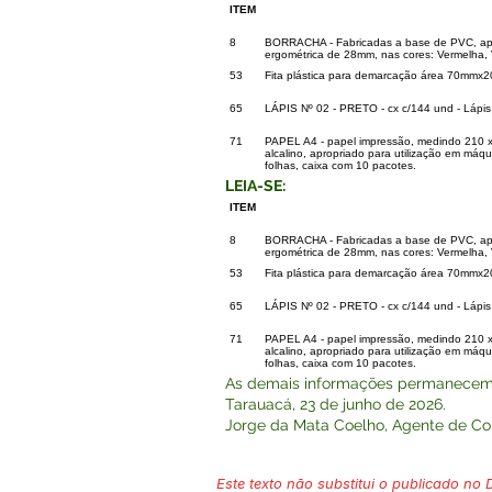
ITEM
8
BORRACHA - Fabricadas a base de PVC, apr
ergométrica de 28mm, nas cores: Vermelha, 
53
Fita plástica para demarcação área 70mmx2
65
LÁPIS Nº 02 - PRETO - cx c/144 und - Lápis 
71
PAPEL A4 - papel impressão, medindo 210 x 
alcalino, apropriado para utilização em máqu
folhas, caixa com 10 pacotes.
LEIA-SE:
ITEM
8
BORRACHA - Fabricadas a base de PVC, apr
ergométrica de 28mm, nas cores: Vermelha, 
53
Fita plástica para demarcação área 70mmx2
65
LÁPIS Nº 02 - PRETO - cx c/144 und - Lápis 
71
PAPEL A4 - papel impressão, medindo 210 x 
alcalino, apropriado para utilização em máqu
folhas, caixa com 10 pacotes.
As demais informações permanecem 
Tarauacá, 23 de junho de 2026.
Jorge da Mata Coelho, Agente de Con
Este texto não substitui o publicado no Di