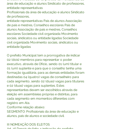
área de educação e alunos Sindicato de professores,
entidade representativas
Profissionais da área de educação e alunos Sindicato
de professores,
entidade representativas Pais de alunos Associação
de pais e mestres, Conselhos escolares Pais de
alunos Associação de pais e mestres, Conselhos
escolares Sociedade civil organizada Movimento
sociais, sindicatos ou entidade ligadas Sociedade
civil organizada Movimento sociais, sindicatos ou
entidade ligadas
O prefeito Municipal tem a prorrogativa de indicar
02 (dois) membros para representar o poder
executivo, através de Ofício, sendo 01 (um) titular e
01 (um) suplente e para que o conselho tenha uma
formação igualitária, para as demais entidades foram
destinadas 04 (quatro) vagas de conselheiro para
cada segmento, sendo 02 (duas) vagas para titulares
e 02 (duas) vagas para suplentes. Estes
representantes devem ser escolhidos através de
eleição em assembleias próprias e distintas, para
cada segmento em momentos diferentes com
registro em Ata.
Conforme relação abaixo:
SEGMENTO: Profissionais da área de educação e
alunos, pais de alunos e sociedade civil.
III NOMEAÇÃO DOS ELEITOS
Art. 3º Depois de feito a indicação do prefeito