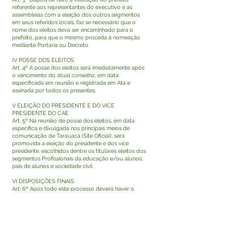
referente aos representantes do executivo e as
assembleias com a eleição dos outros segmentos
em seus referidos locais, faz se necessário que o
nome dos eleitos deva ser encaminhado para o
prefeito, para que o mesmo proceda à nomeação
mediante Portaria ou Decreto.
IV POSSE DOS ELEITOS
Art. 4º A posse dos eleitos será imediatamente após
o vencimento do atual conselho, em data
especificada em reunião e registrada em Ata e
assinada por todos os presentes.
V ELEIÇÃO DO PRESIDENTE E DO VICE
PRESIDENTE DO CAE
Art. 5º Na reunião de posse dos eleitos, em data
específica e divulgada nos principais meios de
comunicação de Tarauacá (Site Oficial), será
promovida a eleição do presidente e dos vice
presidente, escolhidos dentre os titulares eleitos dos
segmentos Profissionais da educação e/ou alunos;
pais de alunos e sociedade civil.
VI DISPOSIÇÕES FINAIS
Art. 6º Após todo este processo deverá haver o
cadastramento dos membros do CAE mediante
senha adquirida através do e-mail:
senhaintitucional@fnde.gov.br
.