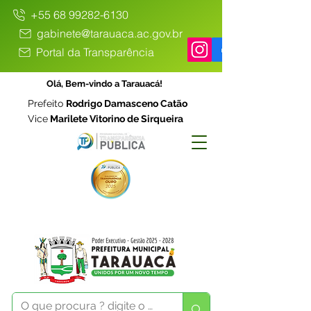
+55 68 99282-6130
gabinete@tarauaca.ac.gov.br
Portal da Transparência
Olá, Bem-vindo a Tarauacá!
Prefeito
Rodrigo Damasceno Catão
Vice
Marilete Vitorino de Sirqueira