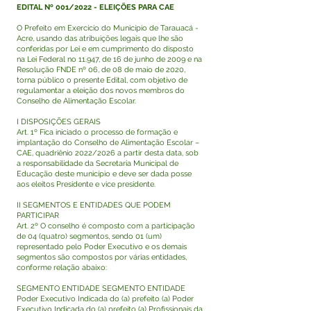
EDITAL Nº 001/2022 - ELEIÇÕES PARA CAE
O Prefeito em Exercício do Município de Tarauacá -
Acre, usando das atribuições legais que lhe são
conferidas por Lei e em cumprimento do disposto
na Lei Federal no 11.947, de 16 de junho de 2009 e na
Resolução FNDE nº 06, de 08 de maio de 2020,
torna público o presente Edital, com objetivo de
regulamentar a eleição dos novos membros do
Conselho de Alimentação Escolar.
I DISPOSIÇÕES GERAIS
Art. 1º Fica iniciado o processo de formação e
implantação do Conselho de Alimentação Escolar –
CAE, quadriênio 2022/2026 a partir desta data, sob
a responsabilidade da Secretaria Municipal de
Educação deste município e deve ser dada posse
aos eleitos Presidente e vice presidente.
II SEGMENTOS E ENTIDADES QUE PODEM
PARTICIPAR
Art. 2º O conselho é composto com a participação
de 04 (quatro) segmentos, sendo 01 (um)
representado pelo Poder Executivo e os demais
segmentos são compostos por várias entidades,
conforme relação abaixo:
SEGMENTO ENTIDADE SEGMENTO ENTIDADE
Poder Executivo Indicada do (a) prefeito (a) Poder
Executivo Indicada do (a) prefeito (a) Profissionais da