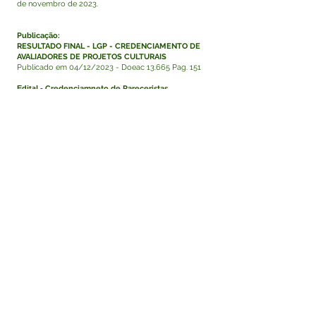
de novembro de 2023.
Publicação:
RESULTADO FINAL - LGP - CREDENCIAMENTO DE
AVALIADORES DE PROJETOS CULTURAIS
Publicado em 04/12/2023 - Doeac 13.665 Pag. 151
Edital -
Credenciamneto de Pareceristas
Publicado em 21/11/2023 - DOEAC N°13.656 Pag.
275-2778
Visualizar
Este texto não substitui o publicado no Diário Oficial,
mas facilita a pesquisa para localizar a publicação
oficial.
Fale com a Prefeitura
Whatsapp