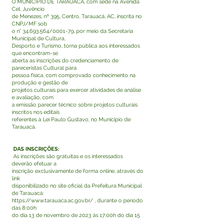
O MUNICÍPIO DE TARAUACÁ, com sede na Avenida
Cel. Juvêncio
de Menezes, nº 395, Centro, Tarauacá, AC, inscrita no
CNPJ/MF sob
o n°
34.693.564
/0001-79, por meio da Secretaria
Municipal de Cultura,
Desporto e Turismo, torna pública aos interessados
que encontram-se
aberta as inscrições do credenciamento de
pareceristas Cultural para
pessoa física, com comprovado conhecimento na
produção e gestão de
projetos culturais para exercer atividades de análise
e avaliação, com
a emissão parecer técnico sobre projetos culturais
inscritos nos editais
referentes à Lei Paulo Gustavo, no Município de
Tarauacá.
DAS INSCRIÇÕES:
As inscrições são gratuitas e os interessados
deverão efetuar a
inscrição exclusivamente de forma online, através do
link
disponibilizado no site oficial da Prefeitura Municipal
de Tarauacá:
https://www.taraua
ca.ac.gov.br/ , durante o período
das 8:00h
do dia 13 de novembro de 2023 às 17:00h do dia 15