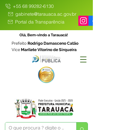
+55 68 99282-6130
gabinete@tarauaca.ac.gov.br
Portal da Transparência
Olá, Bem-vindo a Tarauacá!
Prefeito
Rodrigo Damasceno Catão
Vice
Marilete Vitorino de Sirqueira