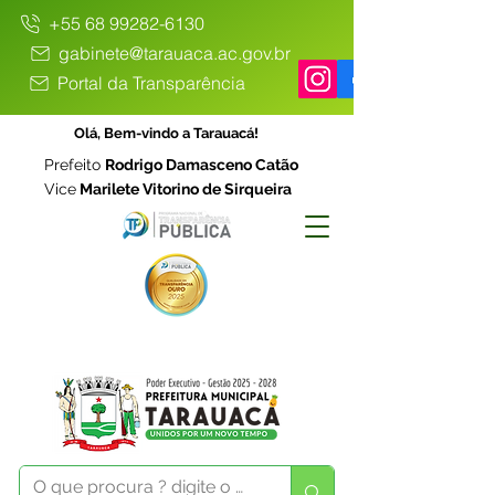
+55 68 99282-6130
gabinete@tarauaca.ac.gov.br
Portal da Transparência
Olá, Bem-vindo a Tarauacá!
Prefeito
Rodrigo Damasceno Catão
Vice
Marilete Vitorino de Sirqueira