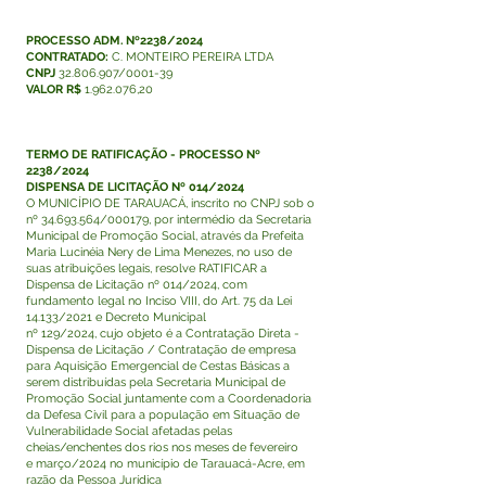
PROCESSO ADM. Nº2238/2024
CONTRATADO:
C. MONTEIRO PEREIRA LTDA
CNPJ
32.806.907
/0001-39
VALOR R$
1.962.076
,20
TERMO DE RATIFICAÇÃO - PROCESSO Nº
2238/2024
DISPENSA DE LICITAÇÃO Nº 014/2024
O MUNICÍPIO DE TARAUACÁ, inscrito no CNPJ sob o
nº
34.693.564
/000179, por intermédio da Secretaria
Municipal de Promoção Social, através da Prefeita
Maria Lucinéia Nery de Lima Menezes, no uso de
suas atribuições legais, resolve RATIFICAR a
Dispensa de Licitação nº 014/2024, com
fundamento legal no Inciso VIII, do Art. 75 da Lei
14.133/2021 e Decreto Municipal
nº 129/2024, cujo objeto é a Contratação Direta -
Dispensa de Licitação / Contratação de empresa
para Aquisição Emergencial de Cestas Básicas a
serem distribuídas pela Secretaria Municipal de
Promoção Social juntamente com a Coordenadoria
da Defesa Civil para a população em Situação de
Vulnerabilidade Social afetadas pelas
cheias/enchentes dos rios nos meses de fevereiro
e março/2024 no município de Tarauacá-Acre, em
razão da Pessoa Jurídica