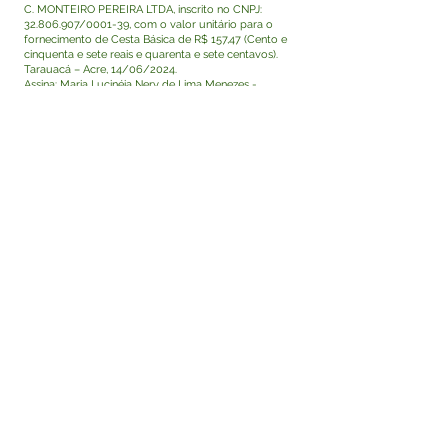
C. MONTEIRO PEREIRA LTDA, inscrito no CNPJ:
32.806.907
/0001-39, com o valor unitário para o
fornecimento de Cesta Básica de R$ 157,47 (Cento e
cinquenta e sete reais e quarenta e sete centavos).
Tarauacá – Acre, 14/06/2024.
Assina: Maria Lucinéia Nery de Lima Menezes -
Prefeita.
Visualizar
Este texto não substitui o publicado no Diário Oficial,
mas facilita a pesquisa para localizar a publicação
oficial.
Fale com a Prefeitura
Whatsapp
SERVIÇO DE ATENDIMENTO AO 