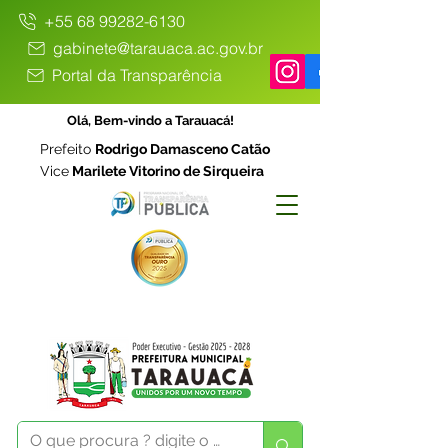
+55 68 99282-6130
gabinete@tarauaca.ac.gov.br
Portal da Transparência
Olá, Bem-vindo a Tarauacá!
Prefeito
Rodrigo Damasceno Catão
Vice
Marilete Vitorino de Sirqueira