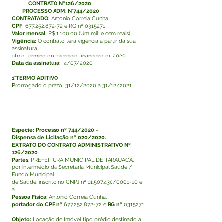
CONTRATO Nº126/2020
PROCESSO ADM. N°744/2020
CONTRATADO:
Antonio Correia Cunha
CPF
677.252.872-72
e RG nº
0315271
Valor mensal
R$ 1.100,00 (Um mil, e cem reais).
Vigência:
O contrato terá vigência a partir da sua
assinatura
até o termino do exercício financeiro de 2020.
Data da assinatura:
4/07/2020
1°TERMO ADITIVO
P
rorrogado o prazo 31/12/2020 a 31/12/2021
Espécie: Processo nº 744/2020 -
Dispensa de Licitação nº 020/2020.
EXTRATO DO CONTRATO ADMINISTRATIVO Nº
126/2020
.
Partes
: PREFEITURA MUNICIPAL DE TARAUACÁ,
por intermédio da Secretaria Municipal Saúde /
Fundo Municipal
de Saúde, inscrito no CNPJ nº
11.507.430
/0001-10 e
a
Pessoa Física
: Antonio Correia Cunha,
portador do CPF nº
677.252.872-72
e
RG nº
0315271
.
Objeto:
Locação de Imóvel tipo prédio destinado a