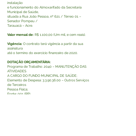
instalação
e funcionamento do Almoxarifado da Secretaria
Municipal de Saúde,
situada a Rua João Pessoa, nº 621 / Térreo 01 –
Senador Pompeu /
Tarauacá – Acre.
Valor mensal de:
R$ 1.100,00 (Um mil, e cem reais).
Vigência:
O contrato terá vigência a partir da sua
assinatura
até o termino do exercício financeiro de 2020.
DOTAÇÃO ORÇAMENTÁRIA:
Programa de Trabalho: 2040 – MANUTENÇÃO DAS
ATIVIDADES
A CARGO DO FUNDO MUNICIPAL DE SAÚDE;
Elemento de Despesa:
3.3.90.36.00
– Outros Serviços
de Terceiros
Pessoa Física;
Fonte: 001 (RP).
Data da assinatura:
Tarauacá/AC, 14/07/2020.
Assinam: Marilete Vitorino de Siqueira e Sec.
Raimundo Nonato de Lima
pela LOCATÁRIA e o Sr. Antonio Correia Cunha pela
LOCADORA.
Visualizar