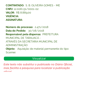
CONTRATADO:
S. B. OLIVEIRA GOMES - ME
CNPJ:
12.008.131
/0001-02
VALOR:
R$ 8.889,00
VIGÊNCIA:
ASSINATURA:
Número do processo:
2.471/2018
Data do Pedido
: 30/08/2018
Responsável pela dispensa:
PREFEITURA
MUNICIPAL DE TARAUACÁ -
ATRAVÉS DA SECRETARIA MUNICIPAL DE
ADMINISTRAÇÃO
Objeto:
Aquisição de material permanente do tipo
Scanner.
Visualizar
Este texto não substitui o publicado no Diário Oficial,
mas facilita a pesquisa para localizar a publicação
oficial.