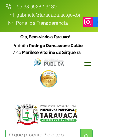
+55 68 99282-6130
gabinete@tarauaca.ac.gov.br
Portal da Transparência
Olá, Bem-vindo a Tarauacá!
Prefeito
Rodrigo Damasceno Catão
Vice
Marilete Vitorino de Sirqueira