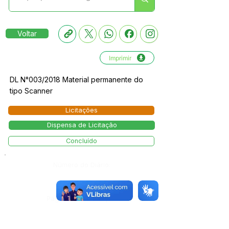
Voltar
Imprimir
DL N°003/2018 Material permanente do
tipo Scanner
Licitações
Dispensa de Licitação
Concluído
Número do Diário:
Página da Publicação: