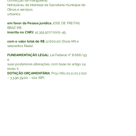
confecção de mangueiras
hidráulicas, de interesse da Secretaria municipal de
Obras e serviços
urbanos,
em favor da Pessoa jurídica
JOSE DE FREITAS
BRAZ ME,
inscrita no CNPJ:
41.355.507
/0001-45,
com o valor total de R$
12.600,00 (Doze Mil e
seiscentos Reais).
FUNDAMENTAÇÃO LEGAL:
Lei Federal nº 8.666/93
e
suas posteriores alterações, com base no artigo 24
inciso II.
DOTAÇÃO ORÇAMENTÁRIA
: Proj./Ativ.:
01.11.01.2.022
–
3.3.90.39.00
– 001 (RP).
Publique-se:
Tarauacá, 09 de julho de 2021.
MARIA LUCINÉIA NERY DE LIMA MENEZES
Prefeita
Visualizar
Este texto não substitui o publicado no Diário Oficial,
mas facilita a pesquisa para localizar a publicação
oficial.