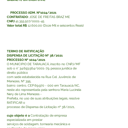
PROCESSO ADM. Nº1024/2021
CONTRATADO:
JOSE DE FREITAS BRAZ ME
CNPJ
41.355.507
/0001-45
Valor total R$
12.600,00 (Doze Mil e seiscentos Reais)
TERMO DE RATIFICAÇÃO
DISPENSA DE LICITAÇÃO Nº 38/2021
PROCESSO Nº 1024/2021
O MUNICIPIO DE TARAUACÁ, inscrito no CNPJ/MF
sob o n°
34.693.564
/0001-79, pessoa jurídica de
direito público
com sede estabelecida na Rua Cel. Juvêncio de
Menezes, Nº 395,
bairro: centro, CEP:
69.970 - 000
em Tarauacá/AC,
neste ato representada pela senhora Maria Lucinéia
Nery de Lima Menezes -
Prefeita, no uso de suas atribuições legais, resolve
RATIFICAR o
processo de Dispensa de Licitação nº 38/2021,
cujo objeto é a
Contratação de empresa
especializada em prestar
serviços de soldagem, tornearia mecânica e