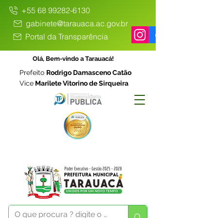
+55 68 99282-6130
gabinete@tarauaca.ac.gov.br
Portal da Transparência
Olá, Bem-vindo a Tarauacá!
Prefeito
Rodrigo Damasceno Catão
Vice
Marilete Vitorino de Sirqueira