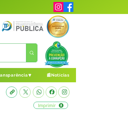
ransparência🔽
📰Notícias
Imprimir