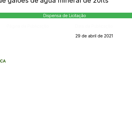
de galões de água mineral de 20lts
Dispensa de Licitação
Página da Publicação:
Data da Publicação:
29 de abril de 2021
ACA