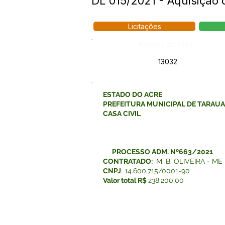
DL 015/2021 - Aquisição 
Licitações
Número do Diário:
13032
ESTADO DO ACRE
PREFEITURA MUNICIPAL DE TARAU
CASA CIVIL
PROCESSO ADM. Nº663/2021
CONTRATADO:
M. B. OLIVEIRA - ME
CNPJ
: 14.600.715/0001-90
Valor total R$
238.200,00