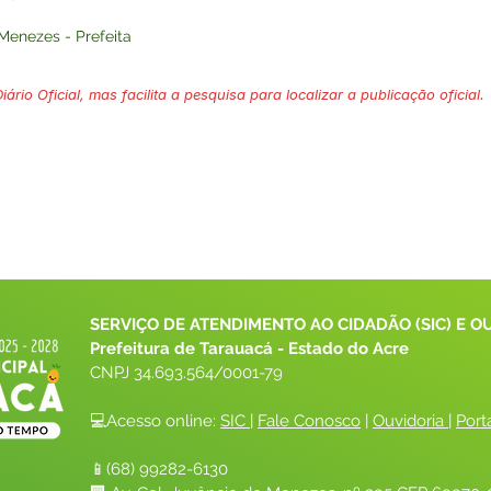
Menezes - Prefeita
ário Oficial, mas facilita a pesquisa para localizar a publicação oficial.
SERVIÇO DE ATENDIMENTO AO CIDADÃO (SIC) E O
Prefeitura de Tarauacá - Estado do Acre
CNPJ 
34.693.564/0001-79
💻Acesso online: 
SIC 
| 
Fale Conosco
 | 
Ouvidoria
| 
Port
📱(68) 99282-6130 