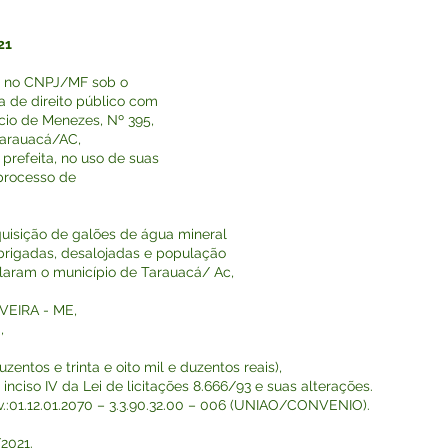
21
o no CNPJ/MF sob o
ca de direito público com
cio de Menezes, Nº 395,
Tarauacá/AC,
prefeita, no uso de suas
o processo de
uisição de galões de água mineral
abrigadas, desalojadas e população
laram o município de Tarauacá/ Ac,
IVEIRA - ME,
,
zentos e trinta e oito mil e duzentos reais),
nciso IV da Lei de licitações 8.666/93 e suas alterações.
01.12.01.2070 – 3.3.90.32.00 – 006 (UNIAO/CONVENIO).
2021.