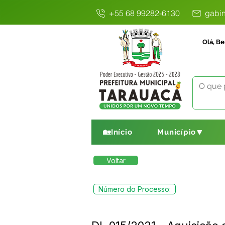
+55 68 99282-6130
gabin
Olá, Be
🏡Início
Município🔽
Voltar
Número do Processo: