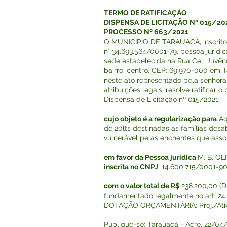
TERMO DE RATIFICAÇÃO
DISPENSA DE LICITAÇÃO Nº 015/20
PROCESSO Nº 663/2021
O MUNICIPIO DE TARAUACÁ, inscrit
n° 34.693.564/0001-79, pessoa jurídi
sede estabelecida na Rua Cel. Juvên
bairro: centro, CEP: 69.970-000 em 
neste ato representado pela senhora 
atribuições legais, resolve ratificar 
Dispensa de Licitação nº 015/2021,
cujo objeto é a regularização para
Aq
de 20lts destinadas as famílias des
vulnerável pelas enchentes que asso
em favor da Pessoa jurídica
M. B. OL
inscrita no CNPJ
: 14.600.715/0001-90
com o valor total de R$
238.200,00 (Du
fundamentado legalmente no art. 24, i
DOTAÇÃO ORÇAMENTÁRIA: Proj./Ativ.:
Publique-se: Tarauacá - Acre, 22/04/