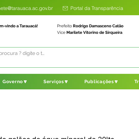
ete@tarauaca.ac.gov.br
Portal da Transparência
m-vindo a Tarauacá!
Prefeito
Rodrigo Damasceno Catão
Vice
Marilete Vitorino de Sirqueira
Governo🔽
Serviços🔽
Publicações🔽
T