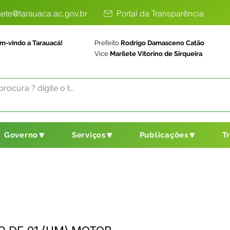
ete@tarauaca.ac.gov.br
Portal da Transparência
m-vindo a Tarauacá!
Prefeito
Rodrigo Damasceno Catão
Vice
Marilete Vitorino de Sirqueira
Governo🔽
Serviços🔽
Publicações🔽
T