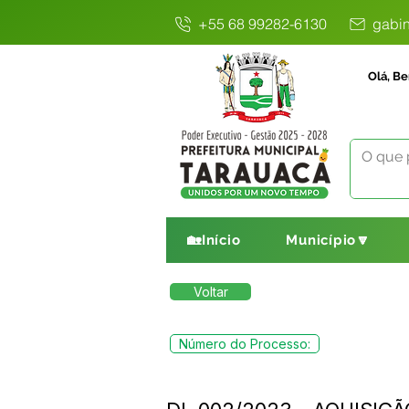
+55 68 99282-6130
gabin
Olá, Be
🏡Início
Município🔽
Voltar
Número do Processo: