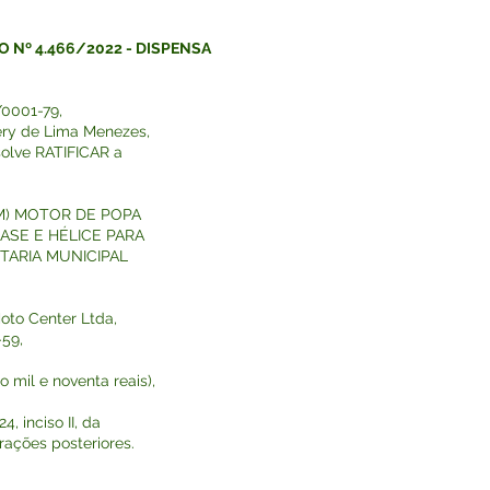
 Nº 4.466/2022 - DISPENSA
/0001-79,
Nery de Lima Menezes,
esolve RATIFICAR a
(UM) MOTOR DE POPA
BASE E HÉLICE PARA
ARIA MUNICIPAL
oto Center Ltda,
-59,
o mil e noventa reais),
, inciso II, da
rações posteriores.