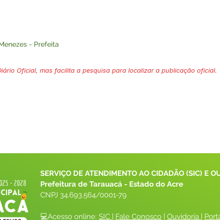
Menezes - Prefeita
ário Oficial, mas facilita a pesquisa para localizar a publicação oficial.
SERVIÇO DE ATENDIMENTO AO CIDADÃO (SIC) E O
Prefeitura de Tarauacá - Estado do Acre
CNPJ 
34.693.564/0001-79
💻Acesso online: 
SIC 
| 
Fale Conosco
 | 
Ouvidoria
| 
Port