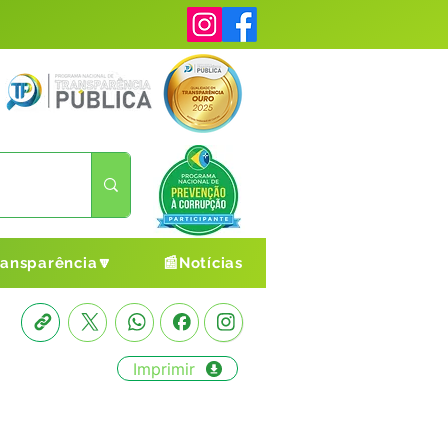
ransparência🔽
📰Notícias
Imprimir