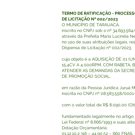
TERMO DE RATIFICAÇÃO - PROCESSO
DE LICITAÇÃO Nº 002/2023
O MUNICÍPIO DE TARAUACÁ,
inscrito no CNPJ sob o nº 34.693.564
através da Prefeita Maria Lucinéia 
no uso de suas atribuições legais, r
Dispensa de Licitação nº 002/2023,
cujo objeto é a AQUISIÇÃO DE 01 
15,4CV A 4.000RPM, COM RABETA, 
ATENDER AS DEMANDAS DA SECRET
DE PROMOÇÃO SOCIAL,
em razão da Pessoa Jurídica Juruá M
inscrita no CNPJ nº 08.583.558/0001
com o valor total de R$ 8.090,00 (Oit
fundamentado legalmente no artigo 24
Lei Federal nº 8.666/1993 e suas alte
Dotação Orçamentária:
01.12.10.2.316 – 44.90.52 – 660 FNAS.