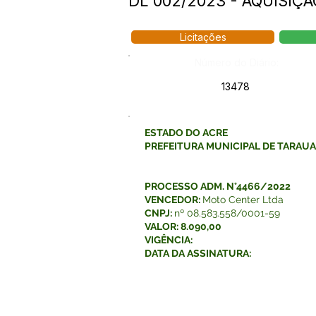
DL 002/2023 - AQUISIÇÃ
Licitações
Número do Diário:
13478
ESTADO DO ACRE
PREFEITURA MUNICIPAL DE TARAU
PROCESSO ADM. N°4466/2022
VENCEDOR:
Moto Center Ltda
CNPJ:
nº 08.583.558/0001-59
VALOR: 8.090,00
VIGÊNCIA:
DATA DA ASSINATURA: