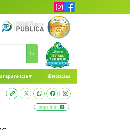
ransparência🔽
📰Notícias
Imprimir