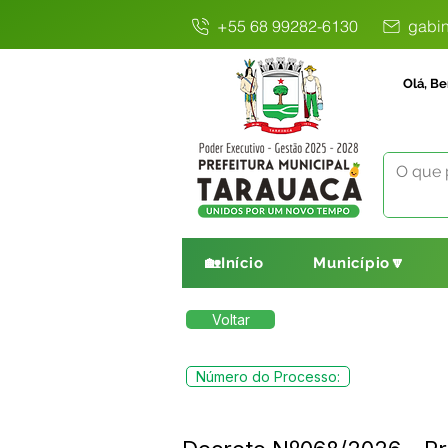
+55 68 99282-6130
gabin
Olá, Be
🏡Início
Município🔽
Voltar
Número do Processo: