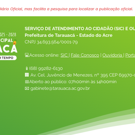
ário Oficial, mas facilita a pesquisa para localizar a publicação oficial.
SERVIÇO DE ATENDIMENTO AO CIDADÃO (SIC) E O
Prefeitura de Tarauacá - Estado do Acre
CNPJ 
34.693.564/0001-79
💻Acesso online: 
SIC 
| 
Fale Conosco
 | 
Ouvidoria
| 
Port
📱(68) 99282-6130 
🏢 Av. Cel. Juvêncio de Menezes, nº 395 CEP 69970-0
📅Aberto ao público: 07h00min às 14h00min
📧 
gabinete@tarauaca.ac.gov.br