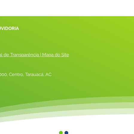
UVIDORIA
al de Transparência
 |
 Mapa do Site
00, Centro, Tarauacá, AC