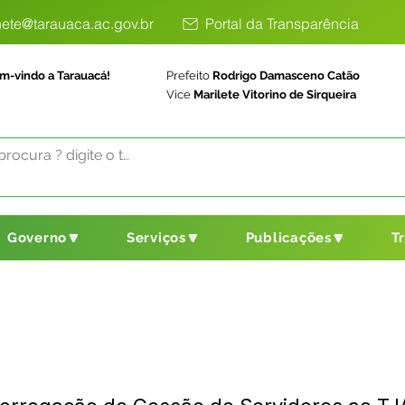
ete@tarauaca.ac.gov.br
Portal da Transparência
m-vindo a Tarauacá!
Prefeito
Rodrigo Damasceno Catão
Vice
Marilete Vitorino de Sirqueira
Governo🔽
Serviços🔽
Publicações🔽
T