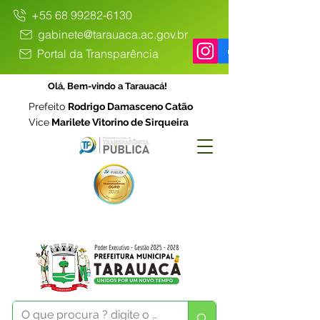
+55 68 99282-6130
gabinete@tarauaca.ac.gov.br
Portal da Transparência
Olá, Bem-vindo a Tarauacá!
Prefeito
Rodrigo Damasceno Catão
Vice
Marilete Vitorino de Sirqueira