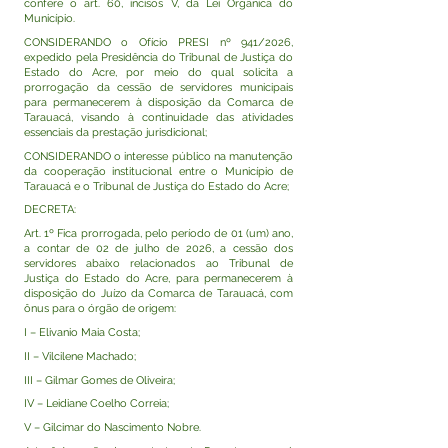
confere o art. 60, incisos V, da Lei Orgânica do
Município.
CONSIDERANDO o Ofício PRESI nº 941/2026,
expedido pela Presidência do Tribunal de Justiça do
Estado do Acre, por meio do qual solicita a
prorrogação da cessão de servidores municipais
para permanecerem à disposição da Comarca de
Tarauacá, visando à continuidade das atividades
essenciais da prestação jurisdicional;
CONSIDERANDO o interesse público na manutenção
da cooperação institucional entre o Município de
Tarauacá e o Tribunal de Justiça do Estado do Acre;
DECRETA:
Art. 1º Fica prorrogada, pelo período de 01 (um) ano,
a contar de 02 de julho de 2026, a cessão dos
servidores abaixo relacionados ao Tribunal de
Justiça do Estado do Acre, para permanecerem à
disposição do Juízo da Comarca de Tarauacá, com
ônus para o órgão de origem:
I – Elivanio Maia Costa;
II – Vilcilene Machado;
III – Gilmar Gomes de Oliveira;
IV – Leidiane Coelho Correia;
V – Gilcimar do Nascimento Nobre.