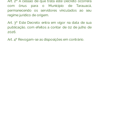
Art. 2º A cessão de que trata este Decreto ocorrerá
com ônus para o Município de Tarauacá,
permanecendo os servidores vinculados ao seu
regime jurídico de origem.
Art. 3º Este Decreto entra em vigor na data de sua
publicação, com efeitos a contar de 02 de julho de
2026.
Art. 4º Revogam-se as disposições em contrário.
Rodrigo Damasceno Catão
Prefeito de Tarauacá-Acre
Visualizar
Este texto não substitui o publicado no Diário Oficial,
mas facilita a pesquisa para localizar a publicação
oficial.
Fale com a Prefeitura