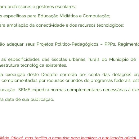
ara professores e gestores escolares;
cas específicas para Educação Midiática e Computação;
 para ampliação da conectividade e dos recursos tecnológicos;
rão adequar seus Projetos Político-Pedagógicos – PPPs, Regiment
as especificidades das escolas urbanas, rurais do Município de 
aestrutura tecnológica existentes.
da execução deste Decreto correrão por conta das dotações orç
complementadas por recursos oriundos de programas federais, estadu
e Educação -SEME expedirá normas complementares necessárias à ex
 na data de sua publicação.
ário Oficial, mas facilita a pesquisa para localizar a publicação oficial.