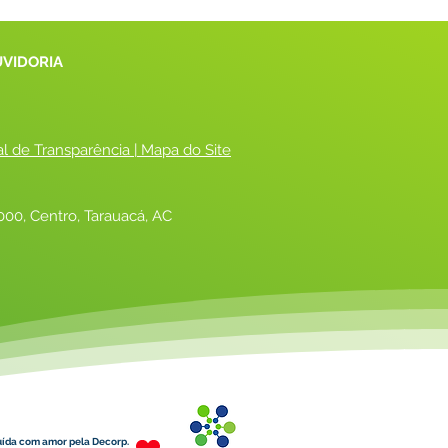
UVIDORIA
al de Transparência
 |
 Mapa do Site
00, Centro, Tarauacá, AC
uída com amor pela Decorp.