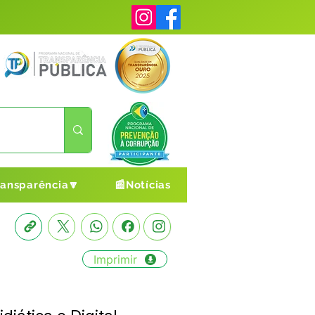
ransparência🔽
📰Notícias
Imprimir