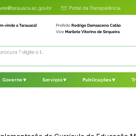
ete@tarauaca.ac.gov.br
Portal da Transparência
m-vindo a Tarauacá!
Prefeito
Rodrigo Damasceno Catão
Vice
Marilete Vitorino de Sirqueira
Governo🔽
Serviços🔽
Publicações🔽
T