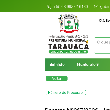
+55 68 99282-6130
gabin
Olá, Be
🏡Início
Município🔽
Voltar
Número do Processo: