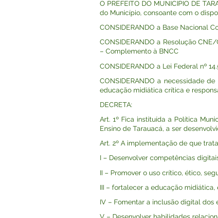
O PREFEITO DO MUNICÍPIO DE TARAUACÁ
do Município, consoante com o dispos
CONSIDERANDO a Base Nacional Comu
CONSIDERANDO a Resolução CNE/CEB
– Complemento à BNCC
CONSIDERANDO a Lei Federal nº 14.533
CONSIDERANDO a necessidade de pro
educação midiática crítica e respons
DECRETA:
Art. 1º Fica instituída a Política 
Ensino de Tarauacá, a ser desenvol
Art. 2º A implementação de que trata
I – Desenvolver competências digitai
II – Promover o uso crítico, ético, se
III – fortalecer a educação midiática,
IV – Fomentar a inclusão digital dos 
V – Desenvolver habilidades relaci