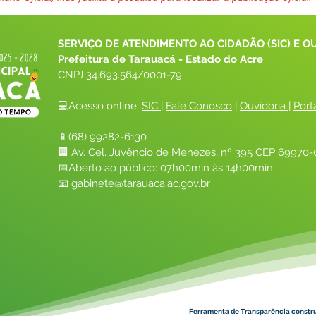
SERVIÇO DE ATENDIMENTO AO CIDADÃO (SIC) E O
Prefeitura de Tarauacá - Estado do Acre
CNPJ 
34.693.564/0001-79
💻Acesso online: 
SIC 
| 
Fale Conosco
 | 
Ouvidoria
| 
Port
📱(68) 99282-6130 
🏢 Av. Cel. Juvêncio de Menezes, nº 395 CEP 69970-0
📅Aberto ao público: 07h00min às 14h00min
📧 
gabinete@tarauaca.ac.gov.br
Ferramenta de Transparência constr