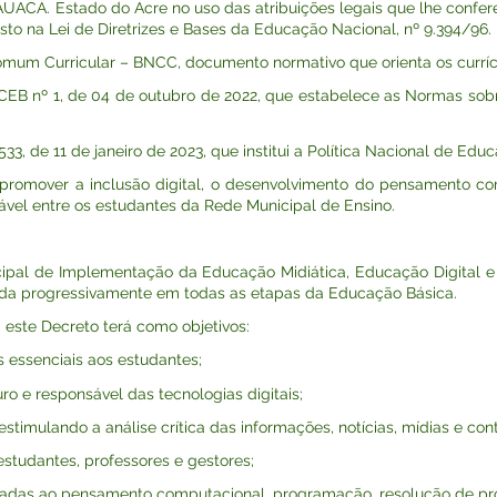
. Estado do Acre no uso das atribuições legais que lhe confere o 
to na Lei de Diretrizes e Bases da Educação Nacional, nº 9.394/96.
m Curricular – BNCC, documento normativo que orienta os curríc
 nº 1, de 04 de outubro de 2022, que estabelece as Normas so
, de 11 de janeiro de 2023, que institui a Política Nacional de Edu
mover a inclusão digital, o desenvolvimento do pensamento comp
ável entre os estudantes da Rede Municipal de Ensino.
Municipal de Implementação da Educação Midiática, Educação Digita
vida progressivamente em todas as etapas da Educação Básica.
 este Decreto terá como objetivos:
s essenciais aos estudantes;
guro e responsável das tecnologias digitais;
 estimulando a análise crítica das informações, notícias, mídias e con
estudantes, professores e gestores;
onadas ao pensamento computacional, programação, resolução de pr