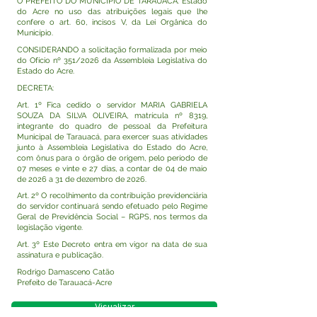
O PREFEITO DO MUNICÍPIO DE TARAUACÁ. Estado
do Acre no uso das atribuições legais que lhe
confere o art. 60, incisos V, da Lei Orgânica do
Município.
CONSIDERANDO a solicitação formalizada por meio
do Ofício nº 351/2026 da Assembleia Legislativa do
Estado do Acre.
DECRETA:
Art. 1º Fica cedido o servidor MARIA GABRIELA
SOUZA DA SILVA OLIVEIRA, matrícula nº 8319,
integrante do quadro de pessoal da Prefeitura
Municipal de Tarauacá, para exercer suas atividades
junto à Assembleia Legislativa do Estado do Acre,
com ônus para o órgão de origem, pelo período de
07 meses e vinte e 27 dias, a contar de 04 de maio
de 2026 a 31 de dezembro de 2026.
Art. 2º O recolhimento da contribuição previdenciária
do servidor continuará sendo efetuado pelo Regime
Geral de Previdência Social – RGPS, nos termos da
legislação vigente.
Art. 3º Este Decreto entra em vigor na data de sua
assinatura e publicação.
Rodrigo Damasceno Catão
Prefeito de Tarauacá-Acre
Visualizar