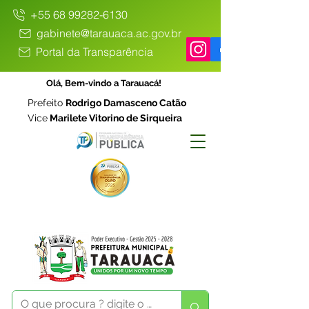
+55 68 99282-6130
gabinete@tarauaca.ac.gov.br
Portal da Transparência
Olá, Bem-vindo a Tarauacá!
Prefeito
Rodrigo Damasceno Catão
Vice
Marilete Vitorino de Sirqueira