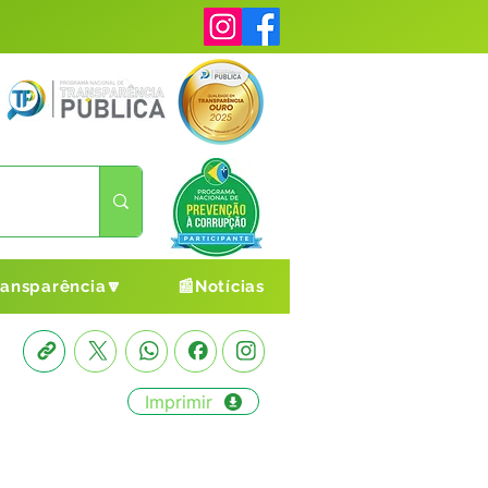
ransparência🔽
📰Notícias
Imprimir