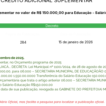
- CRÉDITO ADICIONAL SUPLEMENTAR
lementar no valor de R$ 150.000,00 para Educação - Salár
Decreto
Página da Publicação:
Data da Publicação:
15 de janeiro de 2026
284
embro de 2025.
ementar, no Orçamento programa de 2025
... DECRETA: Lei Municipal nº 1100/2024, de 28 de agosto de 2024
50.000,00, para 06.000 – SECRETARIA MUNICIPAL DE EDUCAÇÃOÃO 06.
0.000,00 1.550.00.0000 Transferência do Salário-Educação 150.000
o Orçamentária que trata o artigo anterior 06.000 – SECRETARIA 
do Salário-Educação R$150.000,00
 na data de sua publicação, revogada as GABINETE DO PREFEITO(A) 
ário Oficial, mas facilita a pesquisa para localizar a publicação oficial.