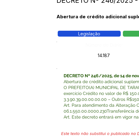
DECRETO Nº 246/2025 
Abertura de crédito adicional sup
Legislação
Número do Diário:
14.187
DECRETO Nº 246/2025, de 14 de nov
Abertura de crédito adicional supl
O PREFEITO(A) MUNICIPAL DE TARAUACÁ
exercício Crédito no valor de R$ 1
3.3.90.39.00.00.00.00 – Outros R$15
Art. Para atendimento da Alteraçã
06.1.550.00.0000.230Transferência 
Art. Este decreto entrará em vigor
Este texto não substitui o publicado no Di