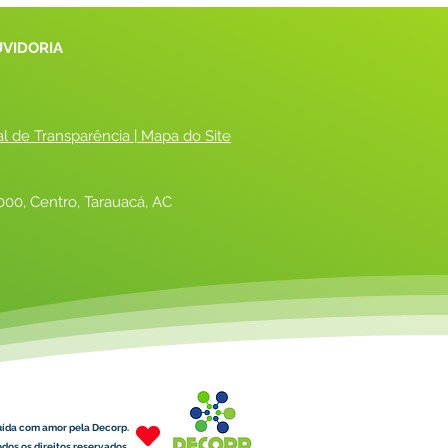
UVIDORIA
al de Transparência
 |
 Mapa do Site
00, Centro, Tarauacá, AC
uída com amor pela Decorp.
dos os direitos reservados.