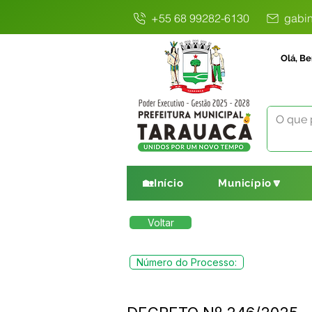
+55 68 99282-6130
gabin
Olá, Be
🏡Início
Município🔽
Voltar
Número do Processo: