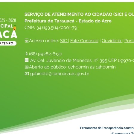
SERVIÇO DE ATENDIMENTO AO CIDADÃO (SIC) E O
Prefeitura de Tarauacá - Estado do Acre
CNPJ 
34.693.564/0001-79
💻Acesso online: 
SIC 
| 
Fale Conosco
 | 
Ouvidoria
| 
Port
📱(68) 99282-6130 
🏢 Av. Cel. Juvêncio de Menezes, nº 395 CEP 69970-0
📅Aberto ao público: 07h00min às 14h00min
📧 
gabinete@tarauaca.ac.gov.br
Ferramenta de Transparência constr
© 2009-2024. To