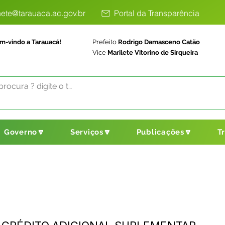
ete@tarauaca.ac.gov.br
Portal da Transparência
m-vindo a Tarauacá!
Prefeito
Rodrigo Damasceno Catão
Vice
Marilete Vitorino de Sirqueira
Governo🔽
Serviços🔽
Publicações🔽
T