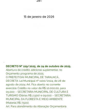
281
Data da Publicação:
15 de janeiro de 2026
Órgão:
DECRETO Nº 229/2025, de 24 de outubro de 2025.
Abertura de crédito adicional suplementar, no
Orçamento programa de 2025
O PREFEITO(A) MUNICIPAL DE TARAUACÁ...
DECRETA: Lei Municipal nº 1100/2024, de 28 de
agosto de 2024. Art. Fica aberto no corrente
exercício Crédito no valor de R$ 10.000,00, para
05.000 – SECRETARIA MUNICIPAL DE CULTURA E
TURISMO (Diárias R$ 2.500) e 09.000 – SECRETARIA
MUNICIPAL DA FLORESTA E MEIO AMBIENTE
(Material R$ 7.500).
Art. Para atendimento da Alteração Orçamentária