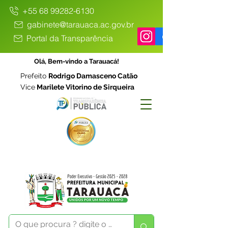
+55 68 99282-6130
gabinete@tarauaca.ac.gov.br
Portal da Transparência
Olá, Bem-vindo a Tarauacá!
Prefeito
Rodrigo Damasceno Catão
Vice
Marilete Vitorino de Sirqueira