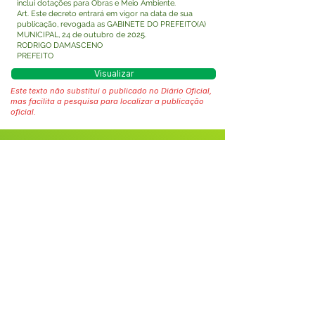
inclui dotações para Obras e Meio Ambiente.
Art. Este decreto entrará em vigor na data de sua
publicação, revogada as GABINETE DO PREFEITO(A)
MUNICIPAL, 24 de outubro de 2025.
RODRIGO DAMASCENO
PREFEITO
Visualizar
Este texto não substitui o publicado no Diário Oficial,
mas facilita a pesquisa para localizar a publicação
oficial.
Fale com a Prefeitura
Whatsapp
SERVIÇO DE ATENDIMENTO AO 
CIDADÃO (SIC) E OUVIDORIA