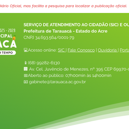
ário Oficial, mas facilita a pesquisa para localizar a publicação oficial.
SERVIÇO DE ATENDIMENTO AO CIDADÃO (SIC) E O
Prefeitura de Tarauacá - Estado do Acre
CNPJ 
34.693.564/0001-79
💻Acesso online: 
SIC 
| 
Fale Conosco
 | 
Ouvidoria
| 
Port
📱(68) 99282-6130 
🏢 Av. Cel. Juvêncio de Menezes, nº 395 CEP 69970-0
📅Aberto ao público: 07h00min às 14h00min
📧 
gabinete@tarauaca.ac.gov.br