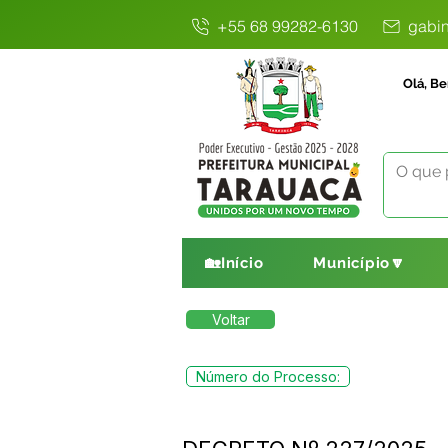
+55 68 99282-6130
gabin
Olá, Be
🏡Início
Município🔽
Voltar
Número do Processo: