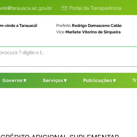
ete@tarauaca.ac.gov.br
Portal da Transparência
m-vindo a Tarauacá!
Prefeito
Rodrigo Damasceno Catão
Vice
Marilete Vitorino de Sirqueira
Governo🔽
Serviços🔽
Publicações🔽
T