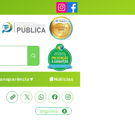
ransparência🔽
📰Notícias
Imprimir