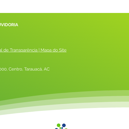
UVIDORIA
al de Transparência
 |
 Mapa do Site
00, Centro, Tarauacá, AC