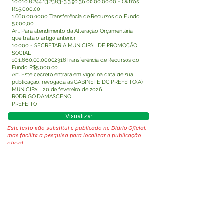
10.010.8.244.13.2383-3.3
.90.36.00.00.00.00 - Outros
R$5.000,00
1.660.00.0000
Transferência de Recursos do Fundo
5.000,00
Art. Para atendimento da Alteração Orçamentária
que trata o artigo anterior
10.000 - SECRETARIA MUNICIPAL DE PROMOÇÃO
SOCIAL
10.1.660.00
.00002316Transferência de Recursos do
Fundo R$5.000,00
Art. Este decreto entrará em vigor na data de sua
publicação, revogada as GABINETE DO PREFEITO(A)
MUNICIPAL, 20 de fevereiro de 2026.
RODRIGO DAMASCENO
PREFEITO
Visualizar
Este texto não substitui o publicado no Diário Oficial,
mas facilita a pesquisa para localizar a publicação
oficial.