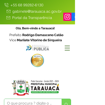
+55 68 99282-6130
gabinete@tarauaca.ac.gov.br
Portal da Transparência
Olá, Bem-vindo a Tarauacá!
Prefeito
Rodrigo Damasceno Catão
Vice
Marilete Vitorino de Sirqueira