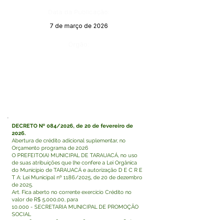
Data da Publicação:
7 de março de 2026
Órgão:
DECRETO Nº 084/2026, de 20 de fevereiro de
2026.
Abertura de crédito adicional suplementar, no
Orçamento programa de 2026
O PREFEITO(A) MUNICIPAL DE TARAUACÁ, no uso
de suas atribuições que lhe confere a Lei Orgânica
do Município de TARAUACÁ e autorização D E C R E
T A: Lei Municipal nº 1186/2025, de 20 de dezembro
de 2025.
Art. Fica aberto no corrente exercício Crédito no
valor de R$ 5.000,00, para
10.000 - SECRETARIA MUNICIPAL DE PROMOÇÃO
SOCIAL