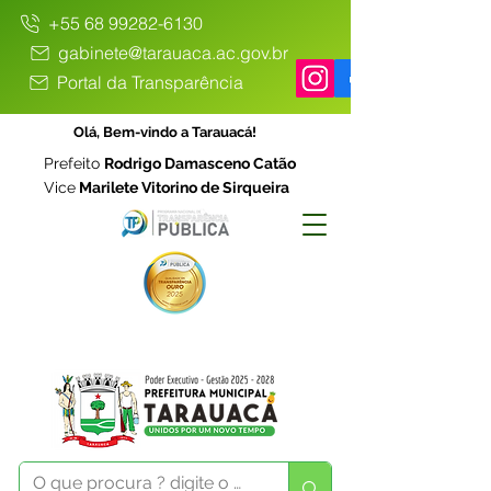
+55 68 99282-6130
gabinete@tarauaca.ac.gov.br
Portal da Transparência
Olá, Bem-vindo a Tarauacá!
Prefeito
Rodrigo Damasceno Catão
Vice
Marilete Vitorino de Sirqueira