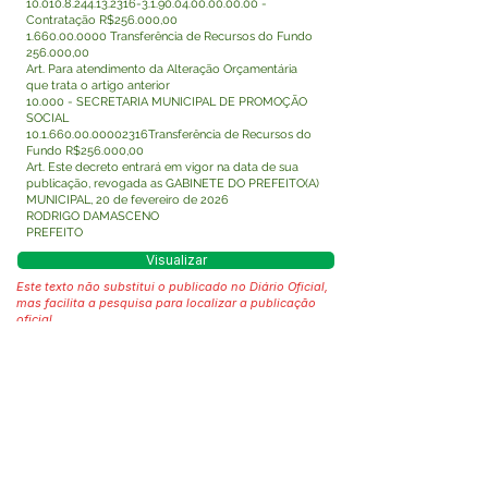
10.010.8.244.13.2316-3.1
.90.04.00.00.00.00 -
Contratação R$256.000,00
1.660.00.0000
Transferência de Recursos do Fundo
256.000,00
Art. Para atendimento da Alteração Orçamentária
que trata o artigo anterior
10.000 - SECRETARIA MUNICIPAL DE PROMOÇÃO
SOCIAL
10.1.660.00
.00002316Transferência de Recursos do
Fundo R$256.000,00
Art. Este decreto entrará em vigor na data de sua
publicação, revogada as GABINETE DO PREFEITO(A)
MUNICIPAL, 20 de fevereiro de 2026
RODRIGO DAMASCENO
PREFEITO
Visualizar
Este texto não substitui o publicado no Diário Oficial,
mas facilita a pesquisa para localizar a publicação
oficial.