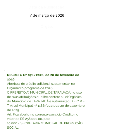
Data da Publicação:
7 de março de 2026
Órgão:
DECRETO Nº 078/2026, de 20 de fevereiro de
2026.
Abertura de crédito adicional suplementar, no
Orçamento programa de 2026
O PREFEITO(A) MUNICIPAL DE TARAUACÁ, no uso
de suas atribuições que lhe confere a Lei Orgânica
do Município de TARAUACÁ e autorização D E C R E
T A: Lei Municipal nº 1186/2025, de 20 de dezembro
de 2025.
Art. Fica aberto no corrente exercício Crédito no
valor de R$ 256.000,00, para
10.000 - SECRETARIA MUNICIPAL DE PROMOÇÃO
SOCIAL