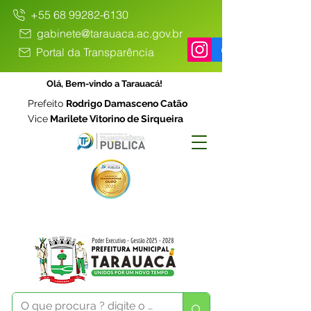
+55 68 99282-6130
gabinete@tarauaca.ac.gov.br
Portal da Transparência
Olá, Bem-vindo a Tarauacá!
Prefeito
Rodrigo Damasceno Catão
Vice
Marilete Vitorino de Sirqueira