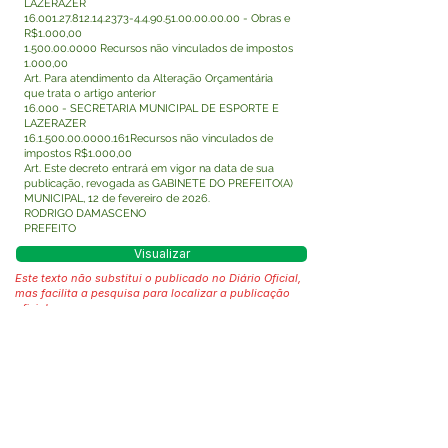
LAZERAZER
16.001.27.812.14.2373-4
.4.90.51.00.00.00.00 - Obras e
R$1.000,00
1.500.00.0000
Recursos não vinculados de impostos
1.000,00
Art. Para atendimento da Alteração Orçamentária
que trata o artigo anterior
16.000 - SECRETARIA MUNICIPAL DE ESPORTE E
LAZERAZER
16.1.500.00.0000
.161Recursos não vinculados de
impostos R$1.000,00
Art. Este decreto entrará em vigor na data de sua
publicação, revogada as GABINETE DO PREFEITO(A)
MUNICIPAL, 12 de fevereiro de 2026.
RODRIGO DAMASCENO
PREFEITO
Visualizar
Este texto não substitui o publicado no Diário Oficial,
mas facilita a pesquisa para localizar a publicação
oficial.