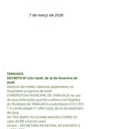
Data da Publicação:
7 de março de 2026
Órgão:
TARAUACÁ
DECRETO Nº 070/2026, de 12 de fevereiro de
2026.
Abertura de crédito adicional suplementar, no
Orçamento programa de 2026
O PREFEITO(A) MUNICIPAL DE TARAUACÁ, no uso
de suas atribuições que lhe confere a Lei Orgânica
do Município de TARAUACÁ e autorização D E C R E
T A: Lei Municipal nº 1186/2025, de 20 de dezembro
de 2025.
Art. Fica aberto no corrente exercício Crédito no
valor de R$ 1.000,00, para
16.000 - SECRETARIA MUNICIPAL DE ESPORTE E