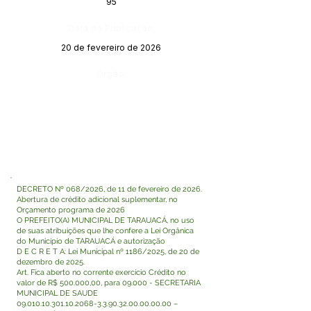
95
Data da Publicação:
20 de fevereiro de 2026
Órgão:
DECRETO Nº 068/2026, de 11 de fevereiro de 2026.
Abertura de crédito adicional suplementar, no
Orçamento programa de 2026
O PREFEITO(A) MUNICIPAL DE TARAUACÁ, no uso
de suas atribuições que lhe confere a Lei Orgânica
do Município de TARAUACÁ e autorização
D E C R E T A: Lei Municipal nº 1186/2025, de 20 de
dezembro de 2025.
Art. Fica aberto no corrente exercício Crédito no
valor de R$ 500.000,00, para 09.000 - SECRETARIA
MUNICIPAL DE SAUDE
09.010.10.301.10.2068-3
.3.90.32.00.00.00.00 –