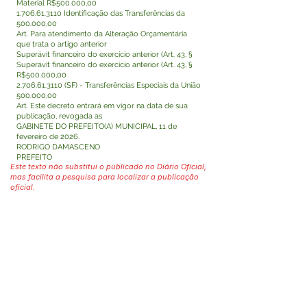
Material R$500.000,00
1.706.61.3110
Identificação das Transferências da
500.000,00
Art. Para atendimento da Alteração Orçamentária
que trata o artigo anterior
Superávit financeiro do exercício anterior (Art. 43, §
Superávit financeiro do exercício anterior (Art. 43, §
R$500.000,00
2.706.61.3110
(SF) - Transferências Especiais da União
500.000,00
Art. Este decreto entrará em vigor na data de sua
publicação, revogada as
GABINETE DO PREFEITO(A) MUNICIPAL, 11 de
fevereiro de 2026.
RODRIGO DAMASCENO
PREFEITO
Este texto não substitui o publicado no Diário Oficial,
mas facilita a pesquisa para localizar a publicação
oficial.
Fale com a Prefeitura