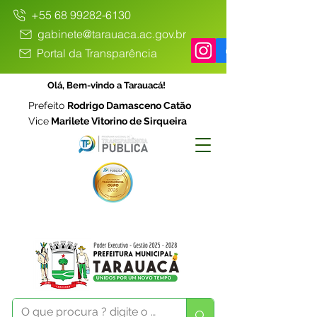
+55 68 99282-6130
gabinete@tarauaca.ac.gov.br
Portal da Transparência
Olá, Bem-vindo a Tarauacá!
Prefeito
Rodrigo Damasceno Catão
Vice
Marilete Vitorino de Sirqueira