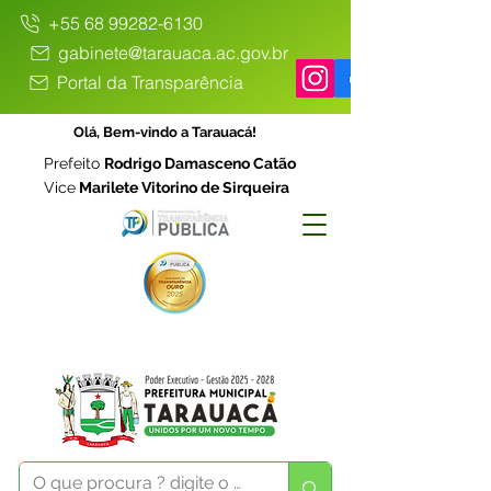
+55 68 99282-6130
gabinete@tarauaca.ac.gov.br
Portal da Transparência
Olá, Bem-vindo a Tarauacá!
Prefeito
Rodrigo Damasceno Catão
Vice
Marilete Vitorino de Sirqueira