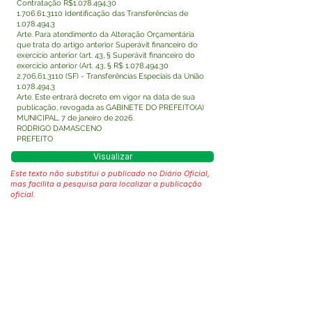
Contratação R$1.078.494,30
1.706.61.3110
Identificação das Transferências de
1.078.494
,3
Arte. Para atendimento da Alteração Orçamentária
que trata do artigo anterior Superávit financeiro do
exercício anterior (art. 43, § Superávit financeiro do
exercício anterior (Art. 43, § R$
1.078.494
,
30
2.706.61.3110
(SF) - Transferências Especiais da União
1.078.494
,3
Arte. Este entrará decreto em vigor na data de sua
publicação, revogada as GABINETE DO PREFEITO(A)
MUNICIPAL, 7 de janeiro de 2026.
RODRIGO DAMASCENO
PREFEITO
Visualizar
Este texto não substitui o publicado no Diário Oficial,
mas facilita a pesquisa para localizar a publicação
oficial.
Fale com a Prefeitura