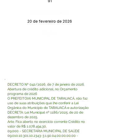
91
Data da Publicação:
20 de fevereiro de 2026
Órgão:
DECRETO Nº 042/2026, de 7 de janeiro de 2026.
Abertura de crédito adicional, no Orçamento
programa de 2026
O PREFEITO(A) MUNICIPAL DE TARAUACÁ, não faz
uso de suas atribuições que lhe conferir a Lei
Orgânica do Município de TARAUACÁ e autorização
DECRETA: Lei Municipal nº 1186/2025, de 20 de
dezembro de 2025.
Arte. Fica aberto no exercício corrente Crédito no
valor de R$
1.078.494
,30,
09.000 - SECRETARIA MUNICIPAL DE SAÚDE
09.010.10.301.10.2343-3
.1.90.04.00.00.00.00 -