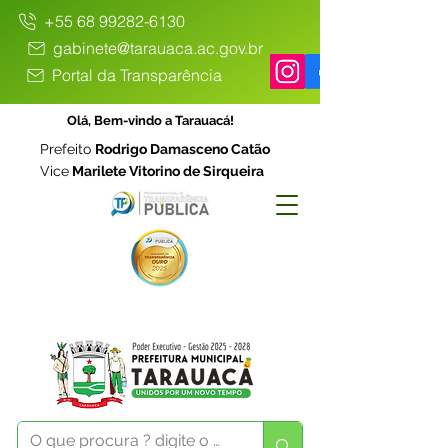
+55 68 99282-6130
gabinete@tarauaca.ac.gov.br
Portal da Transparência
Olá, Bem-vindo a Tarauacá!
Prefeito
Rodrigo Damasceno Catão
Vice
Marilete Vitorino de Sirqueira