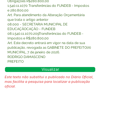
Obrigações R$280.800,00
1.540.11.1070
Transferências do FUNDEB - Impostos
e 280.800,00
Art. Para atendimento da Alteração Orçamentária
que trata o artigo anterior
08.000 - SECRETARIA MUNICIPAL DE
EDUCAÇÃOCAÇÃO - FUNDEB
08.1.540.11.1070
.209Transferências do FUNDEB -
Impostos e R$280.800,00
Art. Este decreto entrará em vigor na data de sua
publicação, revogada as GABINETE DO PREFEITO(A)
MUNICIPAL, 7 de janeiro de 2026.
RODRIGO DAMASCENO
PREFEITO
Visualizar
Este texto não substitui o publicado no Diário Oficial,
mas facilita a pesquisa para localizar a publicação
oficial.
Fale com a Prefeitura