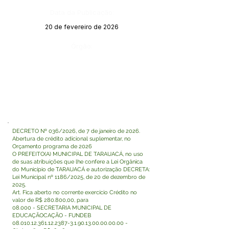
Data da Publicação:
20 de fevereiro de 2026
Órgão:
DECRETO Nº 036/2026, de 7 de janeiro de 2026.
Abertura de crédito adicional suplementar, no
Orçamento programa de 2026
O PREFEITO(A) MUNICIPAL DE TARAUACÁ, no uso
de suas atribuições que lhe confere a Lei Orgânica
do Município de TARAUACÁ e autorização DECRETA:
Lei Municipal nº 1186/2025, de 20 de dezembro de
2025.
Art. Fica aberto no corrente exercício Crédito no
valor de R$ 280.800,00, para
08.000 - SECRETARIA MUNICIPAL DE
EDUCAÇÃOCAÇÃO - FUNDEB
08.010.12.361.12.2387-3
.1.90.13.00.00.00.00 -