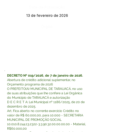
Data da Publicação:
13 de fevereiro de 2026
Órgão:
DECRETO Nº 019/2026, de 7 de janeiro de 2026.
Abertura de crédito adicional suplementar, no
Orçamento programa de 2026
O PREFEITO(A) MUNICIPAL DE TARAUACÁ, no uso
de suas atribuições que lhe confere a Lei Orgânica
do Município de TARAUACÁ e autorização
D E C R E T A: Lei Municipal nº 1186/2025, de 20 de
dezembro de 2025.
Art. Fica aberto no corrente exercício Crédito no
valor de R$ 60.000,00, para 10.000 - SECRETARIA
MUNICIPAL DE PROMOÇÃO SOCIAL
10.010.8.244.13.2322-3.3
.90.32.00.00.00.00 - Material,
R$60.000,00