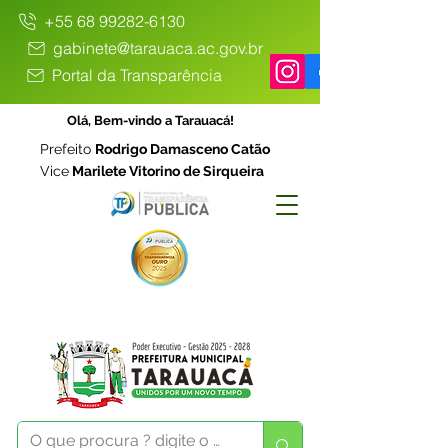
+55 68 99282-6130
gabinete@tarauaca.ac.gov.br
Portal da Transparência
Olá, Bem-vindo a Tarauacá!
Prefeito
Rodrigo Damasceno Catão
Vice
Marilete Vitorino de Sirqueira