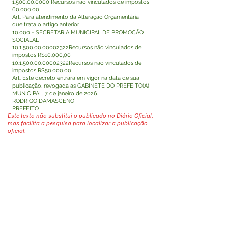
1.500.00.0000
Recursos não vinculados de impostos
60.000,00
Art. Para atendimento da Alteração Orçamentária
que trata o artigo anterior
10.000 - SECRETARIA MUNICIPAL DE PROMOÇÃO
SOCIALAL
10.1.500.00
.00002322Recursos não vinculados de
impostos R$10.000,00
10.1.500.00
.00002322Recursos não vinculados de
impostos R$50.000,00
Art. Este decreto entrará em vigor na data de sua
publicação, revogada as GABINETE DO PREFEITO(A)
MUNICIPAL, 7 de janeiro de 2026.
RODRIGO DAMASCENO
PREFEITO
Este texto não substitui o publicado no Diário Oficial,
mas facilita a pesquisa para localizar a publicação
oficial.
Fale com a Prefeitura