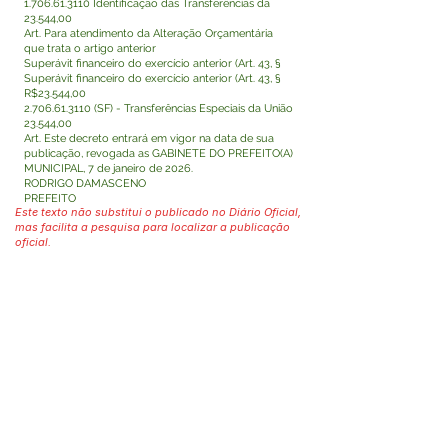
1.706.61.3110
Identificação das Transferências da
23.544,00
Art. Para atendimento da Alteração Orçamentária
que trata o artigo anterior
Superávit financeiro do exercício anterior (Art. 43, §
Superávit financeiro do exercício anterior (Art. 43, §
R$23.544,00
2.706.61.3110
(SF) - Transferências Especiais da União
23.544,00
Art. Este decreto entrará em vigor na data de sua
publicação, revogada as GABINETE DO PREFEITO(A)
MUNICIPAL, 7 de janeiro de 2026.
RODRIGO DAMASCENO
PREFEITO
Este texto não substitui o publicado no Diário Oficial,
mas facilita a pesquisa para localizar a publicação
oficial.
Fale com a Prefeitura