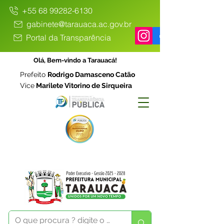
+55 68 99282-6130
gabinete@tarauaca.ac.gov.br
Portal da Transparência
Olá, Bem-vindo a Tarauacá!
Prefeito
Rodrigo Damasceno Catão
Vice
Marilete Vitorino de Sirqueira