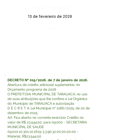
Data da Publicação:
13 de fevereiro de 2026
Órgão:
DECRETO Nº 015/2026, de 7 de janeiro de 2026.
Abertura de crédito adicional suplementar, no
Orçamento programa de 2026
O PREFEITO(A) MUNICIPAL DE TARAUACÁ, no uso
de suas atribuições que lhe confere a Lei Orgânica
do Município de TARAUACÁ e autorização
D E C R E T A: Lei Municipal nº 1186/2025, de 20 de
dezembro de 2025.
Art. Fica aberto no corrente exercício Crédito no
valor de R$ 23.544,00, para 09.000 - SECRETARIA
MUNICIPAL DE SAUDE
09.010.10.301.10.1619-3
.3.90.32.00.00.00.00 -
Material, R$23.544,00