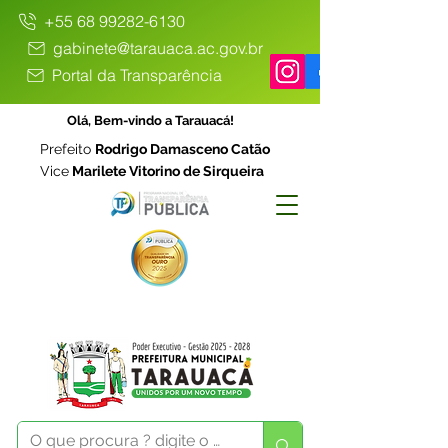
+55 68 99282-6130
gabinete@tarauaca.ac.gov.br
Portal da Transparência
Olá, Bem-vindo a Tarauacá!
Prefeito
Rodrigo Damasceno Catão
Vice
Marilete Vitorino de Sirqueira