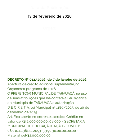
Data da Publicação:
13 de fevereiro de 2026
Órgão:
DECRETO Nº 014/2026, de 7 de janeiro de 2026.
Abertura de crédito adicional suplementar, no
Orçamento programa de 2026
O PREFEITO(A) MUNICIPAL DE TARAUACÁ, no uso
de suas atribuições que lhe confere a Lei Orgânica
do Município de TARAUACÁ e autorização
D E C R E T A: Lei Municipal nº 1186/2025, de 20 de
dezembro de 2025.
Art. Fica aberto no corrente exercício Crédito no
valor de R$
2.000.000
,00, 08.000 - SECRETARIA
MUNICIPAL DE EDUCAÇÃOCAÇÃO - FUNDEB
08.010.12.361.12.2093-3
.3.90.30.00.00.00.00 -
Material deR$2.000.000,00