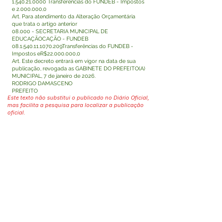
1.540.21.0000
Transferências do FUNDEB - Impostos
e
2.000.000
,0
Art. Para atendimento da Alteração Orçamentária
que trata o artigo anterior
08.000 - SECRETARIA MUNICIPAL DE
EDUCAÇÃOCAÇÃO - FUNDEB
08.1.540.11.1070
.209Transferências do FUNDEB -
Impostos eR$22.000.000,0
Art. Este decreto entrará em vigor na data de sua
publicação, revogada as GABINETE DO PREFEITO(A)
MUNICIPAL, 7 de janeiro de 2026.
RODRIGO DAMASCENO
PREFEITO
Este texto não substitui o publicado no Diário Oficial,
mas facilita a pesquisa para localizar a publicação
oficial.
Fale com a Prefeitura
Whatsapp