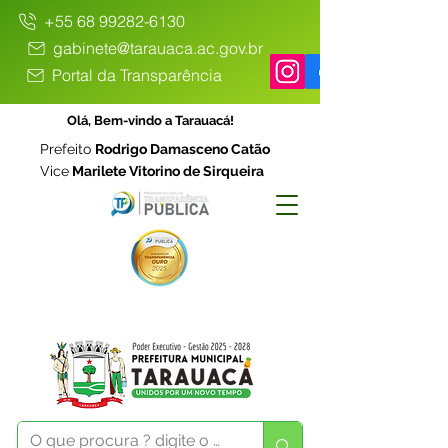
+55 68 99282-6130
gabinete@tarauaca.ac.gov.br
Portal da Transparência
Olá, Bem-vindo a Tarauacá!
Prefeito
Rodrigo Damasceno Catão
Vice
Marilete Vitorino de Sirqueira