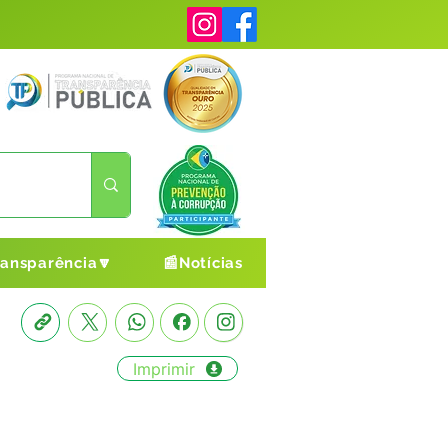
ransparência🔽
📰Notícias
Imprimir