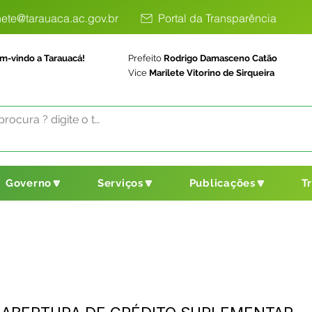
ete@tarauaca.ac.gov.br
Portal da Transparência
m-vindo a Tarauacá!
Prefeito
Rodrigo Damasceno Catão
Vice
Marilete Vitorino de Sirqueira
Governo🔽
Serviços🔽
Publicações🔽
T