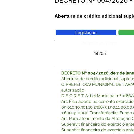
DECRETO Nº 004/2026 
Abertura de crédito adicional su
Legislação
Número do Diário:
14205
DECRETO Nº 004/2026, de 7 de janei
Abertura de crédito adicional supl
O PREFEITO(A) MUNICIPAL DE TARAUAC
autorização
D E C R E T A: Lei Municipal nº 118
Art. Fica aberto no corrente exercí
09.010.10.301.10.2388-3.1.90.11.00.00
1.600.41.0000 Transferências Fundo 
Art. Para atendimento da Alteração O
Superávit financeiro do exercício anter
Superávit financeiro do exercício anter