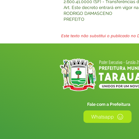
2.600.41.0000 (SF) - Transferências 
Art. Este decreto entrará em vigor 
RODRIGO DAMASCENO
PREFEITO
Este texto não substitui o publicado no Di
Fale com a Prefeitura
Whatsapp