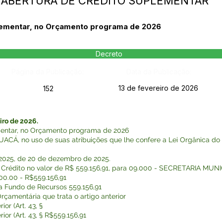
- ABERTURA DE CRÉDITO SUPLEMENTAR
plementar, no Orçamento programa de 2026
Decreto
Página da Publicação:
Data da Publicação:
13 de fevereiro de 2026
152
ro de 2026.
ementar, no Orçamento programa de 2026
Á, no uso de suas atribuições que lhe confere a Lei Orgânica d
6/2025, de 20 de dezembro de 2025.
cio Crédito no valor de R$ 559.156,91, para 09.000 - SECRETARIA M
.00.00 - R$559.156,91
a Fundo de Recursos 559.156,91
rçamentária que trata o artigo anterior
ior (Art. 43, §
ior (Art. 43, § R$559.156,91