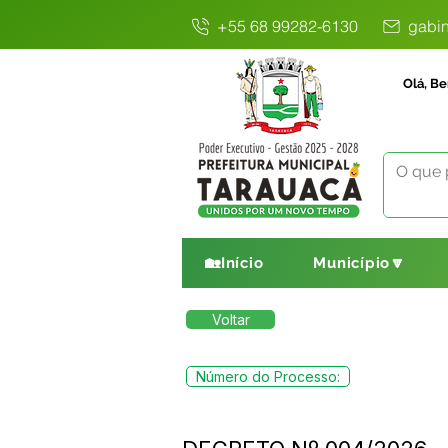
+55 68 99282-6130
gabin
Olá, Be
🏡Início
Município🔽
Voltar
Número do Processo: