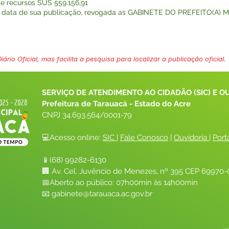
de recursos SUS 559.156,91
na data de sua publicação, revogada as GABINETE DO PREFEITO(A) MU
ário Oficial, mas facilita a pesquisa para localizar a publicação oficial.
SERVIÇO DE ATENDIMENTO AO CIDADÃO (SIC) E O
Prefeitura de Tarauacá - Estado do Acre
CNPJ 
34.693.564/0001-79
💻Acesso online: 
SIC 
| 
Fale Conosco
 | 
Ouvidoria
| 
Port
📱(68) 99282-6130 
🏢 Av. Cel. Juvêncio de Menezes, nº 395 CEP 69970-0
📅Aberto ao público: 07h00min às 14h00min
📧 
gabinete@tarauaca.ac.gov.br