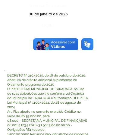
Data da Publicação:
30 de janeiro de 2026
Órgão:
DECRETO N° 210/2025, de 16 de outubro de 2025.
Abertura de crédito adicional suplementar, no
Orçamento programa de 2025
O PREFEITO(A) MUNICIPAL DE TARAUACÁ, no uso
de suas atribuições que lhe confere a Lei Orgânica
do Município de TARAUACÁ e autorização DECRETA:
Lei Municipal nº 1100/2024, de 28 de agosto de
2024.
Art. Fica aberto no corrente exercício Crédito no
valor de R$ 53.000,00, para
08.000 - SECRETARIA MUNICIPAL DE FINANÇASAS
08.001.4.123.5.2026-3.1
.90.13.00.00.00.00 -
Obrigações R$17.000,00
1.500.00.0000
Recursos não vinculados de impostos