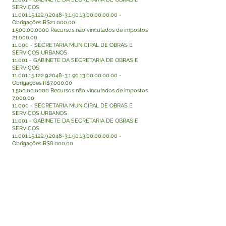
SERVIÇOS
11.001.15.122.9.2048-3.1
.90.13.00.00.00.00 -
Obrigações R$21.000,00
1.500.00.0000
Recursos não vinculados de impostos
21.000,00
11.000 - SECRETARIA MUNICIPAL DE OBRAS E
SERVIÇOS URBANOS
11.001 - GABINETE DA SECRETARIA DE OBRAS E
SERVIÇOS
11.001.15.122.9.2048-3.1
.90.13.00.00.00.00 -
Obrigações R$7.000,00
1.500.00.0000
Recursos não vinculados de impostos
7.000,00
11.000 - SECRETARIA MUNICIPAL DE OBRAS E
SERVIÇOS URBANOS
11.001 - GABINETE DA SECRETARIA DE OBRAS E
SERVIÇOS
11.001.15.122.9.2048-3.1
.90.13.00.00.00.00 -
Obrigações R$8.000,00
1.500.00.0000
Recursos não vinculados de impostos
8.000,00
Art. Este decreto entrará em vigor na data de sua
publicação, revogada as GABINETE DO PREFEITO(A)
MUNICIPAL, 16 de outubro de 2025.
RODRIGO DAMASCENO
PREFEITO
Visualizar
Este texto não substitui o publicado no Diário Oficial,