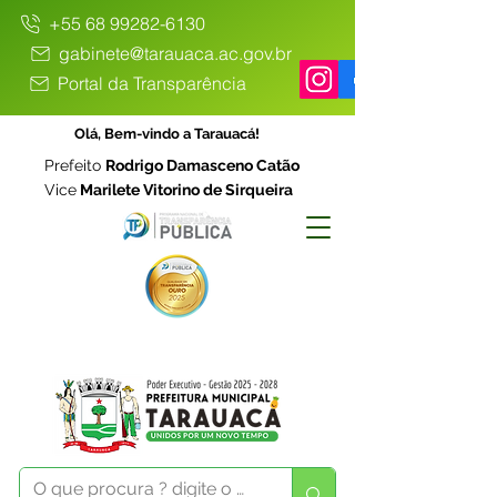
+55 68 99282-6130
gabinete@tarauaca.ac.gov.br
Portal da Transparência
Olá, Bem-vindo a Tarauacá!
Prefeito
Rodrigo Damasceno Catão
Vice
Marilete Vitorino de Sirqueira