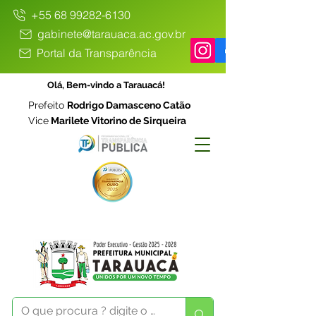
+55 68 99282-6130
gabinete@tarauaca.ac.gov.br
Portal da Transparência
Olá, Bem-vindo a Tarauacá!
Prefeito
Rodrigo Damasceno Catão
Vice
Marilete Vitorino de Sirqueira