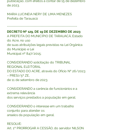
publicação, com efeitos a contar de 15 de dezembro
de 2023.
MARIA LUCINEIA NERY DE LIMA MENEZES
Prefeita de Tarauacá
************************************************************
DECRETO Nº 129, DE 19 DE DEZEMBRO DE 2023
A PREFEITA DO MUNICÍPIO DE TARAUACÁ, Estado
do Acre, no uso
de suas atribuições legais previstas na Lei Orgânica
do Município e Lei
Municipal nº 847/2015;
CONSIDERANDO solicitação do TRIBUNAL
REGIONAL ELEITORAL
DO ESTADO DO ACRE, através do Ofício Nº 26/2023
– PRESI/5ª ZE,
de 11 de setembro de 2023.
CONSIDERANDO a carência de funcionários e a
extrema relevância
dos serviços prestados a população em geral;
CONSIDERANDO o interesse em um trabalho
conjunto para atender os
anseios da população em geral.
RESOLVE:
Art. 1º PRORROGAR A CESSÃO, do servidor NILSON