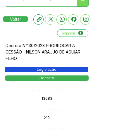
Voltar
Imprimir
Decreto N°130/2023 PRORROGAR A
CESSÃO - NILSON ARAUJO DE AGUIAR
FILHO
Legislação
Decreto
Número do Diário:
13683
Página da Publicação:
210
Data da Publicação: