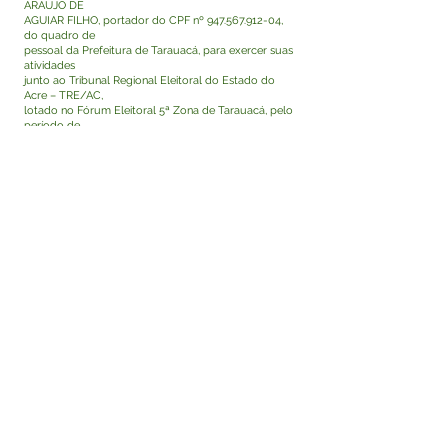
ARAUJO DE
AGUIAR FILHO, portador do CPF nº
947.567.912-04
,
do quadro de
pessoal da Prefeitura de Tarauacá, para exercer suas
atividades
junto ao Tribunal Regional Eleitoral do Estado do
Acre – TRE/AC,
lotado no Fórum Eleitoral 5ª Zona de Tarauacá, pelo
período de
01 (um) ano a contar de 15 de dezembro de 2023,
com ônus para
o órgão cedente.
Art. 2º O recolhimento da Contribuição
Previdenciária do servidor
continuará sendo efetuado pelo Regime Geral da
Previdência Social.
Art. 3º Este decreto entra em vigor na data de sua
assinatura e publicação.
MARIA LUCINEIA NERY DE LIMA MENEZES
Prefeita de Tarauacá
Visualizar
Este texto não substitui o publicado no Diário Oficial,
mas facilita a pesquisa para localizar a publicação
oficial.