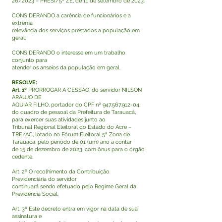
26/2023 – PRESI/5ª ZE, de 11 de setembro de 2023.
CONSIDERANDO a carência de funcionários e a
extrema
relevância dos serviços prestados a população em
geral;
CONSIDERANDO o interesse em um trabalho
conjunto para
atender os anseios da população em geral.
RESOLVE:
Art. 1º
PRORROGAR A CESSÃO, do servidor NILSON
ARAUJO DE
AGUIAR FILHO, portador do CPF nº 947.567.912-04,
do quadro de pessoal da Prefeitura de Tarauacá,
para exercer suas atividades junto ao
Tribunal Regional Eleitoral do Estado do Acre –
TRE/AC, lotado no Fórum Eleitoral 5ª Zona de
Tarauacá, pelo período de 01 (um) ano a contar
de 15 de dezembro de 2023, com ônus para o órgão
cedente.
Art. 2º O recolhimento da Contribuição
Previdenciária do servidor
continuará sendo efetuado pelo Regime Geral da
Previdência Social.
Art. 3º Este decreto entra em vigor na data de sua
assinatura e