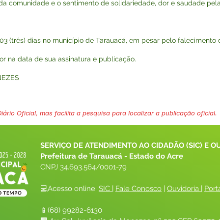
comunidade e o sentimento de solidariedade, dor e saudade pela
or 03 (três) dias no município de Tarauacá, em pesar pelo falecimento
igor na data de sua assinatura e publicação.
NEZES
ário Oficial, mas facilita a pesquisa para localizar a publicação oficial.
SERVIÇO DE ATENDIMENTO AO CIDADÃO (SIC) E O
Prefeitura de Tarauacá - Estado do Acre
CNPJ 
34.693.564/0001-79
💻Acesso online: 
SIC 
| 
Fale Conosco
 | 
Ouvidoria
| 
Port
📱(68) 99282-6130 