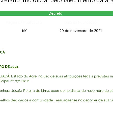
retado luto oficial pelo falecimento da Sr
Decreto
Página da Publicação:
Data da Publicação:
29 de novembro de 2021
169
ACÁ
RO DE 2021
, Estado do Acre, no uso de suas atribuições legais previstas na 
cipal nº 071/2021;
ora Josefa Pereira de Lima, ocorrido no dia 24 de novembro de 20
lhos dedicados a comunidade Tarauacaense no decorrer de sua vi