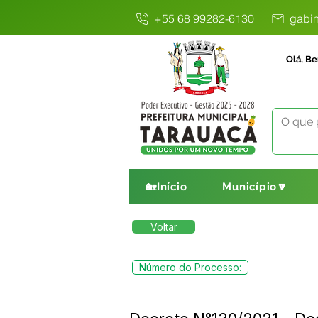
+55 68 99282-6130
gabin
Olá, Be
🏡Início
Município🔽
Voltar
Número do Processo: