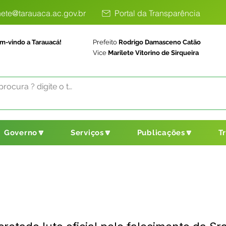
ete@tarauaca.ac.gov.br
Portal da Transparência
m-vindo a Tarauacá!
Prefeito
Rodrigo Damasceno Catão
Vice
Marilete Vitorino de Sirqueira
Governo🔽
Serviços🔽
Publicações🔽
T