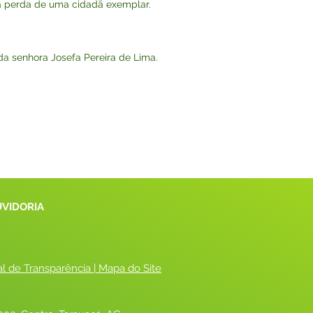
 perda de uma cidadã exemplar.
 da senhora Josefa Pereira de Lima.
UVIDORIA
al de Transparência
 |
 Mapa do Site