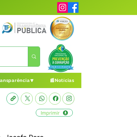
ransparência🔽
📰Notícias
Imprimir