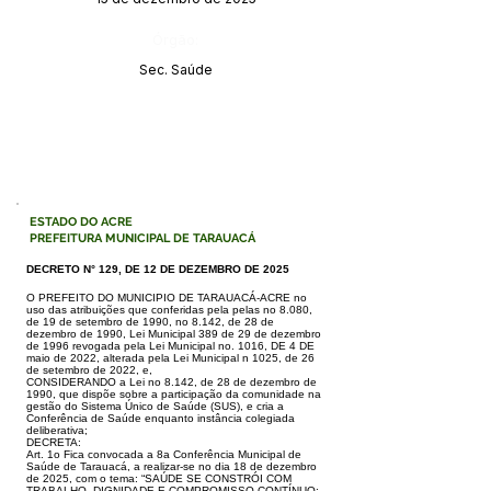
Órgão:
Sec. Saúde
ESTADO DO ACRE
PREFEITURA MUNICIPAL DE TARAUACÁ
DECRETO N° 129, DE 12 DE DEZEMBRO DE 2025
O PREFEITO DO MUNICIPIO DE TARAUACÁ-ACRE no
uso das atribuições
que conferidas pela pelas no 8.080,
de 19 de setembro de 1990, no 8.142, de
28 de
dezembro de 1990, Lei Municipal 389 de 29 de dezembro
de 1996 re
vogada pela Lei Municipal no. 1016, DE 4 DE
maio de 2022, alterada pela Lei
Municipal n 1025, de 26
de setembro de 2022, e,
CONSIDERANDO a Lei no 8.142, de 28 de dezembro de
1990, que dispõe sobre
a participação da comunidade na
gestão do Sistema Único de Saúde (SUS), e
cria a
Conferência de Saúde enquanto instância colegiada
deliberativa;
DECRETA:
Art. 1o Fica convocada a 8a Conferência Municipal de
Saúde de Tarauacá, a
realizar-se no dia 18 de dezembro
de 2025, com o tema: “SAÚDE SE CONS
TRÓI COM
TRABALHO, DIGNIDADE E COMPROMISSO CONTÍNUO: