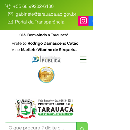
+55 68 99282-6130
gabinete@tarauaca.ac.gov.br
Portal da Transparência
Olá, Bem-vindo a Tarauacá!
Prefeito
Rodrigo Damasceno Catão
Vice
Marilete Vitorino de Sirqueira