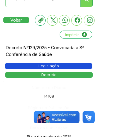
Voltar
Imprimir
Decreto N°129/2025 - Convocada a 8ª
Conferência de Saúde
Legislação
Decreto
Número do Diário:
14168
Página da Publicação:
115
Data da Publicação:
15 de dezembro de 2025