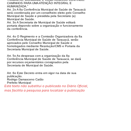
CAMI
NHOS PARA UMA ATENÇÃO INTEGRAL E
HUMANIZADA.”
Art. 2o A 8a Conferência Municipal de Saúde de Tarauacá
será coordenada
por um conselheiro eleito pelo Conselho
Municipal de Saúde e presidida pela
Secretário (a)
Municipal de Saúde.
Art. 3o A Secretaria de Municipal de Saúde editará
portaria dispondo sobre a
organização e funcionamento
da conferência.
Art. 4o O Regimento e a Comissão Organizadora da 8a
Conferência Municipal de
Saúde de Tarauacá, serão
aprovados pelo Conselho Municipal de Saúde e
homo
logados mediante Resolução/CMS e Portaria da
Secretaria Municipal de Saúde.
Art. 5o As despesas com a organização da 8a
Conferência Municipal de Saúde
de Tarauacá, se dará
por recursos orçamentários consignados pela
Secretaria
de Municipal de Saúde.
Art. 6o Este Decreto entra em vigor na data de sua
publicação.
Rodrigo Damasceno Catão
Prefeito Municipal
Este texto não substitui o publicado no Diário Oficial,
mas facilita a pesquisa para localizar a publicação
oficial.