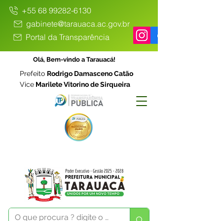
+55 68 99282-6130
gabinete@tarauaca.ac.gov.br
Portal da Transparência
Olá, Bem-vindo a Tarauacá!
Prefeito
Rodrigo Damasceno Catão
Vice
Marilete Vitorino de Sirqueira