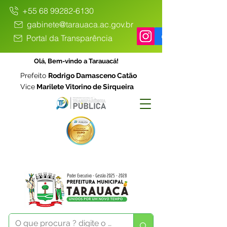
+55 68 99282-6130
gabinete@tarauaca.ac.gov.br
Portal da Transparência
Olá, Bem-vindo a Tarauacá!
Prefeito
Rodrigo Damasceno Catão
Vice
Marilete Vitorino de Sirqueira