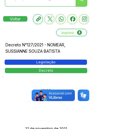
Voltar
Imprimir
Decreto N°127/2021 - NOMEAR,
SUSSIANNE SOUZA BATISTA
Legislação
Decreto
Número do Diário:
13168
Página da Publicação:
Data da Publicação:
22 de novembro de 2021