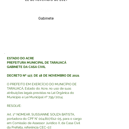
Órgão:
Gabinete
ESTADO DO ACRE
PREFEITURA MUNICIPAL DE TARAUACÁ
GABINETE DA CASA CIVIL
DECRETO Nº 127, DE 18 DE NOVEMBRO DE 2021
O PREFEITO EM EXERCÍCIO DO MUNICÍPIO DE
TARAUACÁ, Estado do Acre, no uso de suas
atribuições legais previstas na Lei Orgânica do
Município e Lei Municipal nº 795/2014;
RESOLVE:
Art. 1º NOMEAR, SUSSIANNE SOUZA BATISTA,
portadora do CPF N°
004.807.612-05
, para o cargo
em Comissão de Assessor Jurídico II, da Casa Civil
da Prefeita, referência CEC-07.