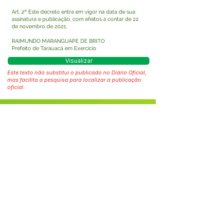
Art. 2º Este decreto entra em vigor na data de sua
assinatura e publicação, com efeitos a contar de 22
de novembro de 2021.
RAIMUNDO MARANGUAPE DE BRITO
Prefeito de Tarauacá em Exercício
Visualizar
Este texto não substitui o publicado no Diário Oficial,
mas facilita a pesquisa para localizar a publicação
oficial.
Fale com a Prefeitura
Whatsapp
SERVIÇO DE ATENDIMENTO AO 