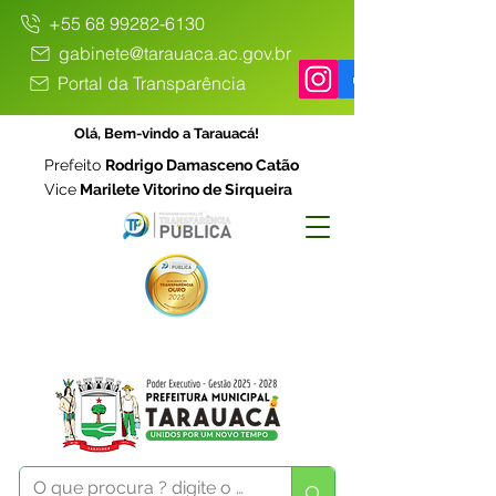
+55 68 99282-6130
gabinete@tarauaca.ac.gov.br
Portal da Transparência
Olá, Bem-vindo a Tarauacá!
Prefeito
Rodrigo Damasceno Catão
Vice
Marilete Vitorino de Sirqueira