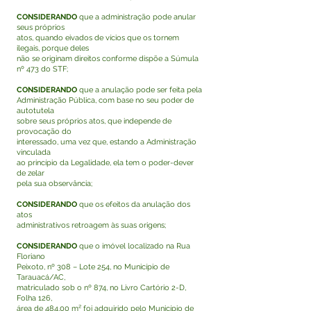
CONSIDERANDO
que a administração pode anular
seus próprios
atos, quando eivados de vícios que os tornem
ilegais, porque deles
não se originam direitos conforme dispõe a Súmula
nº 473 do STF;
CONSIDERANDO
que a anulação pode ser feita pela
Administração Pública, com base no seu poder de
autotutela
sobre seus próprios atos, que independe de
provocação do
interessado, uma vez que, estando a Administração
vinculada
ao princípio da Legalidade, ela tem o poder-dever
de zelar
pela sua observância;
CONSIDERANDO
que os efeitos da anulação dos
atos
administrativos retroagem às suas origens;
CONSIDERANDO
que o imóvel localizado na Rua
Floriano
Peixoto, nº 308 – Lote 254, no Município de
Tarauacá/AC,
matriculado sob o nº 874, no Livro Cartório 2-D,
Folha 126,
área de 484,00 m² foi adquirido pelo Município de