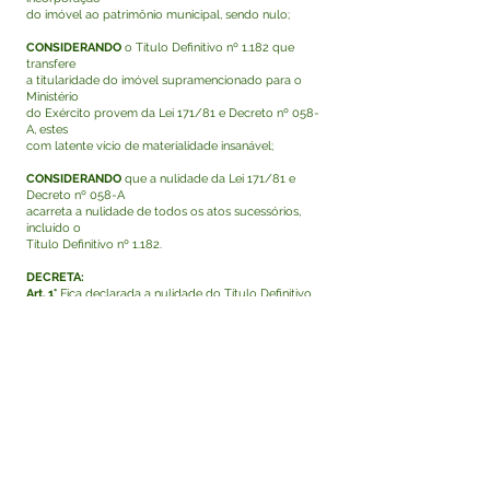
do imóvel ao patrimônio municipal, sendo nulo;
CONSIDERANDO
o Título Definitivo nº 1.182 que
transfere
a titularidade do imóvel supramencionado para o
Ministério
do Exército provem da Lei 171/81 e Decreto nº 058-
A, estes
com latente vício de materialidade insanável;
CONSIDERANDO
que a nulidade da Lei 171/81 e
Decreto nº 058-A
acarreta a nulidade de todos os atos sucessórios,
incluído o
Título Definitivo nº 1.182.
DECRETA:
Art. 1°
Fica declarada a nulidade do Título Definitivo
nº 1.182 que
transfere a titularidade do imóvel localizado na Rua
Floriano Peixoto,
nº 308 – Lote 254, no Município de Tarauacá/AC,
matriculado sob
o nº 874, no Livro Cartório 2-D, Folha 126, área de
484,00 m² ao
Ministério do Exército.
Art. 2º Este Decreto entra em vigor na data de sua
publicação,