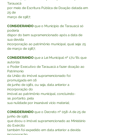
Tarauacá
por meio de Escritura Pública de Doação datada em
25 de
março de 1987;
CONSIDERANDO
que o Município de Tarauacá só
poderia
dispor do bem supramencionado após a data de
sua devida
incorporação ao patrimônio municipal, qual seja: 25
de março de 1987;
CONSIDERANDO
que a Lei Municipal nº 171/81 que
autoriza
o Poder Executivo de Tarauacá a fazer doação ao
Patrimonio
da União do imóvel supramencionado foi
promulgada em 16
de junho de 1981, ou seja, data anterior a
incorporação do
imóvel ao patrimônio municipal, concluindo-
se, portanto, pela
sua nulidade por insanável vício material;
CONSIDERANDO
que o Decreto nº 058-A de 25 de
junho de 1981
que doou o imóvel supramencionado ao Ministério
do Exército
também foi expedido em data anterior a devida
incorporação