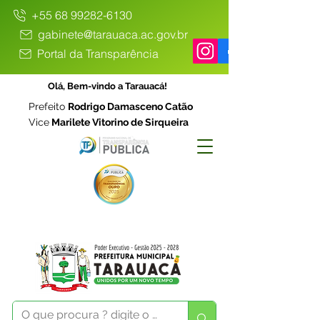
+55 68 99282-6130
gabinete@tarauaca.ac.gov.br
Portal da Transparência
Olá, Bem-vindo a Tarauacá!
Prefeito
Rodrigo Damasceno Catão
Vice
Marilete Vitorino de Sirqueira