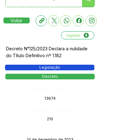
Voltar
Imprimir
Decreto N°125/2023 Declara a nulidade
do Título Definitivo nº 1.182
Legislação
Decreto
Número do Diário:
13674
Página da Publicação:
210
Data da Publicação:
14 de dezembro de 2023