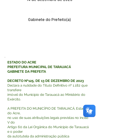
Órgão:
Gabinete do Prefeito(a)
ESTADO DO ACRE
PREFEITURA MUNICIPAL DE TARAUACÁ
GABINETE DA PREFEITA
DECRETO Nº125, DE 13 DE DEZEMBRO DE 2023
Declara a nulidade do Título Definitivo nº 1.182 que
transfere
imóvel do Município de Tarauacá ao Ministério do
Exército.
A PREFEITA DO MUNICÍPIO DE TARAUACÁ, Estado
do Acre,
no uso de suas atribuições legais previstas no inciso
V do
Artigo 60 da Lei Orgânica do Município de Tarauacá
e o poder
da autotutela da administração pública