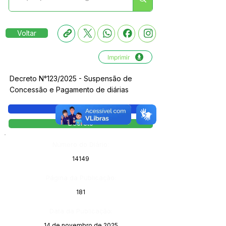
Voltar
Imprimir
Decreto N°123/2025 - Suspensão de
Concessão e Pagamento de diárias
Legislação
Decreto
Número do Diário:
14149
Página da Publicação:
181
Data da Publicação:
14 de novembro de 2025