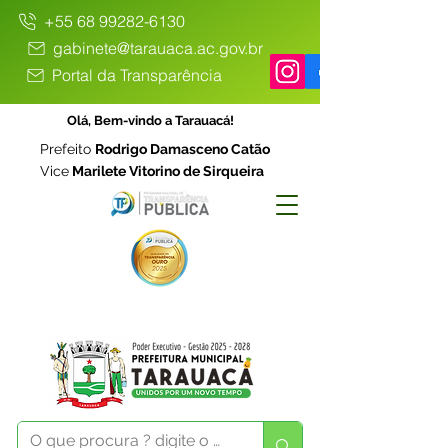
+55 68 99282-6130
gabinete@tarauaca.ac.gov.br
Portal da Transparência
Olá, Bem-vindo a Tarauacá!
Prefeito
Rodrigo Damasceno Catão
Vice
Marilete Vitorino de Sirqueira