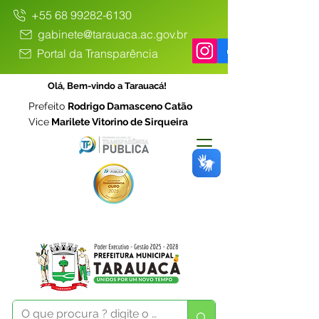
+55 68 99282-6130
gabinete@tarauaca.ac.gov.br
Portal da Transparência
Olá, Bem-vindo a Tarauacá!
Prefeito
Rodrigo Damasceno Catão
Vice
Marilete Vitorino de Sirqueira