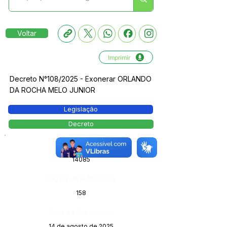
Voltar
Imprimir
Decreto N°108/2025 - Exonerar ORLANDO
DA ROCHA MELO JUNIOR
Legislação
Decreto
Número do Diário:
14085
Página da Publicação:
158
Data da Publicação:
14 de agosto de 2025