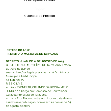
Órgão:
Gabinete do Prefeito
ESTADO DO ACRE
PREFEITURA MUNICIPAL DE TARAUACÁ
DECRETO N° 108, DE 11 DE AGOSTO DE 2025
O PREFEITO DO MUNICÍPIO DE TARAUACÁ, Estado
do Acre, no uso de
suas atribuições legais previstas na Lei Orgânica do
Município e Lei Municipal
no 1.112/2025.
R E S O L V E:
Art. 1o - EXONERAR, ORLANDO DA ROCHA MELO
JUNIOR, do Cargo em Comissão de Controlador
Geral da Prefeitura de Tarauacá.
Art. 2o - Este Decreto entra em vigor na data de sua
assinatura e publicação, com efeitos a contar de 05
de agosto de 2025.