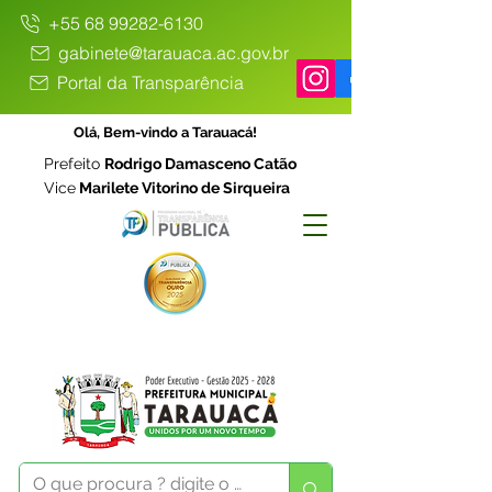
+55 68 99282-6130
gabinete@tarauaca.ac.gov.br
Portal da Transparência
Olá, Bem-vindo a Tarauacá!
Prefeito
Rodrigo Damasceno Catão
Vice
Marilete Vitorino de Sirqueira