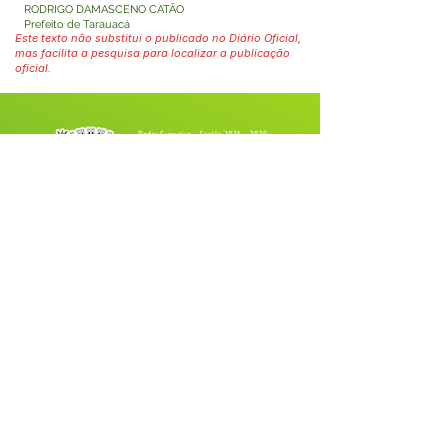
RODRIGO DAMASCENO CATÃO
Prefeito de Tarauacá
Este texto não substitui o publicado no Diário Oficial,
mas facilita a pesquisa para localizar a publicação
oficial.
Fale com a Prefeitura
Whatsapp
SERVIÇO DE ATENDIMENTO AO 
CIDADÃO (SIC) E OUVIDORIA
Prefeitura de Tarauacá - Estado do 
Acre
CNPJ 
34.693.564/0001-79